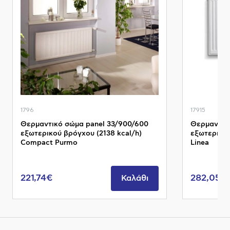
1796
17915
Θερμαντικό σώμα panel 33/900/600
Θερμαντικ
εξωτερικού βρόγχου (2138 kcal/h)
εξωτερικού
Compact Purmo
Linea
221,74€
282,05€
Καλάθι