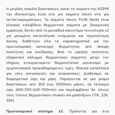
Η μεγάλη ποικιλία διαστάσεων, κάνει τα σώματα της KERMI
την ιδανικότερη λύση είτε για σώματα πάνελ είτε για
πετσετοκρεμάστρες. Τα σώματα πάνελ Profil Ventil είναι
κλασικά χαλύβδινα θερμαντικά σώματα με διαχρονική
εμφάνιση. Εκτός από τη μοναδικά καινοτόμο τεχνολογία x2
για μειωμένη κατανάλωση ενέργειας και περισσότερη
άνεση, διαθέτουν όλα τα χαρακτηριστικά για την
πρωτοποριακή κατανομή θερμότητας από άποψη
ποιότητας και σχεδίασης. Από το υψηλής ποιότητας
εξαιρετικό κάλυμμα θερμαντικού σώματος μέχρι τον
πλήρως ενσωματωμένο θερμοστατικό μηχανισμό με
εργοστασιακά προκαθορισμένες τιμές. Ιδανικά κατάλληλα
για νέες κατασκευές και ανακαινίσεις. Διαθέσιμα σε
διαφορετικά ύψη και μήκη. Παράγονται σε μια γκάμα
διαστάσεων από 300 έως 3000mm μήκος, σε τέσσερα
ύψη (400-500-600-900mm) και περιλαμβάνει δε όλους
τους τύπους θερμαντικών πλακών και μαιάνδρων (11Κ, 22Κ,
33Κ).
Πρωτοποριακό σύστημα x2.
Πρόκειται για ένα