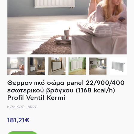
ΔΙΑΚΟΠΤΙΚΟ ΥΛΙΚΟ
ΦΙΛΤΡΑ ΜΠΑΝΙΟΥ
ΚΑΘΡΕΠΤΕΣ
ΕΞΟΠΛΙΣΜΟΣ ΘΕΡΜΑΝΣΗΣ
ΚΑΝΑΤΕΣ-ΠΑΓΟΥΡΙΑ ΦΙΛΤΡΟΥ
ΚΑΜΠΙΝΕΣ
ΗΛΕΚΤΡΙΚΗ ΘΕΡΜΑΝΣΗ
ΑΞΕΣΟΥΑΡ
ΜΠΑΤΑΡΙΕΣ ΜΠΑΝΙΟΥ
ΣΤΗΛΕΣ - ΥΔΡΟΜΑΣΑΖ
ΚΑΖΑΝΑΚΙΑ
Θερμαντικό σώμα panel 22/900/400
ΚΑΝΑΛΙΑ ΝΤΟΥΖΙΕΡΑΣ
εσωτερικού βρόγχου (1168 kcal/h)
Profil Ventil Kermi
ΕΞΑΡΤΗΜΑΤΑ ΝΤΟΥΣ
ΚΩΔΙΚΟΣ: 18097
ΣΥΣΤΗΜΑΤΑ ΜΠΙΝΤΕ - FLUSH
181,21€
ΗΛΕΚΤΡΟΝΙΚΕΣ ΜΠΑΤΑΡΙΕΣ