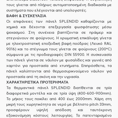
τους γίνεται από πλήρως αυτοματοποιημένη διαδικασία με
συστήματα που ελέγχονται από υπολογιστές.
ΒΑΦΗ & ΣΥΣΚΕΥΑΣΙΑ
Οι επιφάνειες των πάνελ SPLENDID καθαρίζονται με
χημικά και δέχονται επεξεργασία φωσφάτωσης μέσω
ψεκασμού. Στη συνέχεια βαπτίζονται σε πράιμερ και
στεγνώνουν σε φούρνους. Η χρωματική επικάλυψη γίνεται
με ηλεκτροστατική εποξειδική βαφή πούδρας (Λευκό RAL
9016) και το στέγνωμα τους γίνεται​ σε φούρνους (200°C)
σύμφωνα με τις προδιαγραφές DIN 55900. Η συσκευασία
των πάνελ γίνεται σε νάυλον με φυσαλίδες και γωνιές από
χαρτόνι για προστασία από χτυπήματα. Επιπρόσθετα, τα
πάνελ καλύπτονται από θερμοσυρικνούμενο νάυλον για
προστασία από τη σκόνη και την υγρασία.
ΧΑΡΑΚΤΗΡΙΣΤΙΚΑ ΠΡΟΤΕΡΗΜΑΤΑ
Τα θερμαντικά πάνελ SPLENDID διατίθενται σε τρία
διαφορετικά μοντέλα και σε τρία ύψη (400-600-900mm).
Το μήκος τους ποικίλει από 400 έως 2000mm. Χάρη στη
μικρή τους χωρητικότητα σε νερό με βέλτιστο pitch 33mm,
προσφέρουν υψηλή απόδοση και ταυτόχρονη
εξοικονόμηση κόστους λειτουργίας. Το πατενταρισμένο