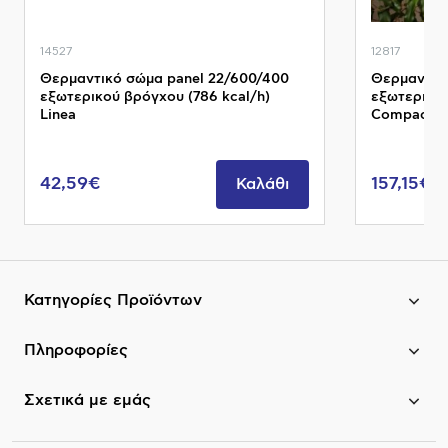
14527
12817
Θερμαντικό σώμα panel 22/600/400
Θερμαντικ
εξωτερικού βρόγχου (786 kcal/h)
εξωτερικού
Linea
Compact P
42,59€
157,15€
Καλάθι
Κατηγορίες Προϊόντων
Πληροφορίες
Σχετικά με εμάς