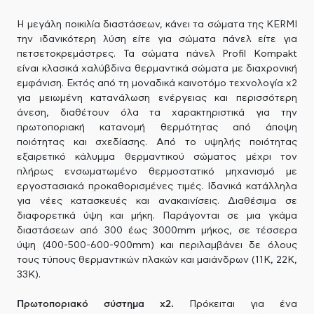
Η μεγάλη ποικιλία διαστάσεων, κάνει τα σώματα της KERMI
την ιδανικότερη λύση είτε για σώματα πάνελ είτε για
πετσετοκρεμάστρες. Τα σώματα πάνελ Profil Kompakt
είναι κλασικά χαλύβδινα θερμαντικά σώματα με διαχρονική
εμφάνιση. Εκτός από τη μοναδικά καινοτόμο τεχνολογία x2
για μειωμένη κατανάλωση ενέργειας και περισσότερη
άνεση, διαθέτουν όλα τα χαρακτηριστικά για την
πρωτοποριακή κατανομή θερμότητας από άποψη
ποιότητας και σχεδίασης. Από το υψηλής ποιότητας
εξαιρετικό κάλυμμα θερμαντικού σώματος μέχρι τον
πλήρως ενσωματωμένο θερμοστατικό μηχανισμό με
εργοστασιακά προκαθορισμένες τιμές. Ιδανικά κατάλληλα
για νέες κατασκευές και ανακαινίσεις. Διαθέσιμα σε
διαφορετικά ύψη και μήκη. Παράγονται σε μια γκάμα
διαστάσεων από 300 έως 3000mm μήκος, σε τέσσερα
ύψη (400-500-600-900mm) και περιλαμβάνει δε όλους
τους τύπους θερμαντικών πλακών και μαιάνδρων (11Κ, 22Κ,
33Κ).
Πρωτοποριακό σύστημα x2.
Πρόκειται για ένα