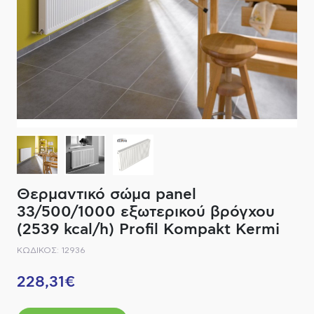
ΔΙΑΚΟΠΤΙΚΟ ΥΛΙΚΟ
ΦΙΛΤΡΑ ΜΠΑΝΙΟΥ
ΚΑΘΡΕΠΤΕΣ
ΕΞΟΠΛΙΣΜΟΣ ΘΕΡΜΑΝΣΗΣ
ΚΑΝΑΤΕΣ-ΠΑΓΟΥΡΙΑ ΦΙΛΤΡΟΥ
ΚΑΜΠΙΝΕΣ
ΗΛΕΚΤΡΙΚΗ ΘΕΡΜΑΝΣΗ
ΑΞΕΣΟΥΑΡ
ΜΠΑΤΑΡΙΕΣ ΜΠΑΝΙΟΥ
ΣΤΗΛΕΣ - ΥΔΡΟΜΑΣΑΖ
ΚΑΖΑΝΑΚΙΑ
Θερμαντικό σώμα panel
ΚΑΝΑΛΙΑ ΝΤΟΥΖΙΕΡΑΣ
33/500/1000 εξωτερικού βρόγχου
(2539 kcal/h) Profil Kompakt Kermi
ΕΞΑΡΤΗΜΑΤΑ ΝΤΟΥΣ
ΚΩΔΙΚΟΣ: 12936
ΣΥΣΤΗΜΑΤΑ ΜΠΙΝΤΕ - FLUSH
228,31€
ΗΛΕΚΤΡΟΝΙΚΕΣ ΜΠΑΤΑΡΙΕΣ