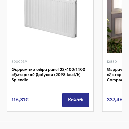
3000939
12880
Θερμαντικό σώμα panel 22/400/1400
Θερμαντικ
εξωτερικού βρόγχου (2098 kcal/h)
εξωτερικού
Splendid
Compact P
116,31€
337,46€
Καλάθι