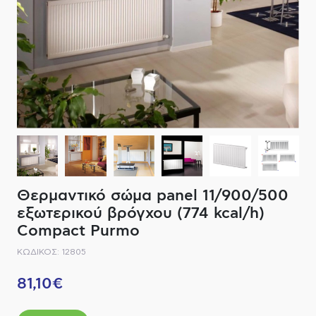
ΔΙΑΚΟΠΤΙΚΟ ΥΛΙΚΟ
ΦΙΛΤΡΑ ΜΠΑΝΙΟΥ
ΚΑΘΡΕΠΤΕΣ
ΕΞΟΠΛΙΣΜΟΣ ΘΕΡΜΑΝΣΗΣ
ΚΑΝΑΤΕΣ-ΠΑΓΟΥΡΙΑ ΦΙΛΤΡΟΥ
ΚΑΜΠΙΝΕΣ
ΗΛΕΚΤΡΙΚΗ ΘΕΡΜΑΝΣΗ
ΑΞΕΣΟΥΑΡ
ΜΠΑΤΑΡΙΕΣ ΜΠΑΝΙΟΥ
ΣΤΗΛΕΣ - ΥΔΡΟΜΑΣΑΖ
ΚΑΖΑΝΑΚΙΑ
Θερμαντικό σώμα panel 11/900/500
ΚΑΝΑΛΙΑ ΝΤΟΥΖΙΕΡΑΣ
εξωτερικού βρόγχου (774 kcal/h)
Compact Purmo
ΕΞΑΡΤΗΜΑΤΑ ΝΤΟΥΣ
ΚΩΔΙΚΟΣ: 12805
ΣΥΣΤΗΜΑΤΑ ΜΠΙΝΤΕ - FLUSH
81,10€
ΗΛΕΚΤΡΟΝΙΚΕΣ ΜΠΑΤΑΡΙΕΣ