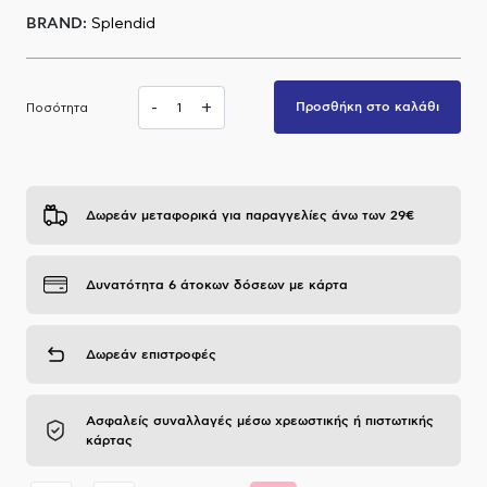
BRAND:
Splendid
Α.Μ.Ε.Α
-
+
Προσθήκη στο καλάθι
Ποσότητα
Δωρεάν μεταφορικά για παραγγελίες άνω των 29€
Δυνατότητα 6 άτοκων δόσεων με κάρτα
Δωρεάν επιστροφές
Ασφαλείς συναλλαγές μέσω χρεωστικής ή πιστωτικής
κάρτας