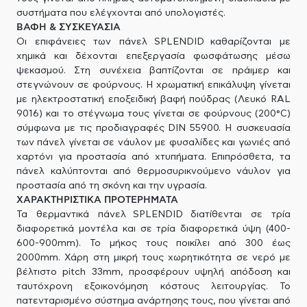
συστήματα που ελέγχονται από υπολογιστές.
ΒΑΦΗ & ΣΥΣΚΕΥΑΣΙΑ
Οι επιφάνειες των πάνελ SPLENDID καθαρίζονται με
χημικά και δέχονται επεξεργασία φωσφάτωσης μέσω
ψεκασμού. Στη συνέχεια βαπτίζονται σε πράιμερ και
στεγνώνουν σε φούρνους. Η χρωματική επικάλυψη γίνεται
με ηλεκτροστατική εποξειδική βαφή πούδρας (Λευκό RAL
9016) και το στέγνωμα τους γίνεται σε φούρνους (200°C)
σύμφωνα με τις προδιαγραφές DIN 55900. Η συσκευασία
των πάνελ γίνεται σε νάυλον με φυσαλίδες και γωνιές από
χαρτόνι για προστασία από χτυπήματα. Επιπρόσθετα, τα
πάνελ καλύπτονται από θερμοσυρικνούμενο νάυλον για
προστασία από τη σκόνη και την υγρασία.
ΧΑΡΑΚΤΗΡΙΣΤΙΚΑ ΠΡΟΤΕΡΗΜΑΤΑ
Τα θερμαντικά πάνελ SPLENDID διατίθενται σε τρία
διαφορετικά μοντέλα και σε τρία διαφορετικά ύψη (400-
600-900mm). Το μήκος τους ποικίλει από 300 έως
2000mm. Χάρη στη μικρή τους χωρητικότητα σε νερό με
βέλτιστο pitch 33mm, προσφέρουν υψηλή απόδοση και
ταυτόχρονη εξοικονόμηση κόστους λειτουργίας. Το
πατενταρισμένο σύστημα ανάρτησης τους, που γίνεται από