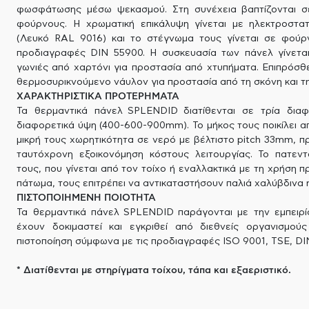
φωσφάτωσης μέσω ψεκασμού. Στη συνέχεια βαπτίζονται σ
φούρνους. Η χρωματική επικάλυψη γίνεται με ηλεκτροστατ
(Λευκό RAL 9016) και το στέγνωμα τους γίνεται σε φούρ
προδιαγραφές DIN 55900. Η συσκευασία των πάνελ γίνεται
γωνιές από χαρτόνι για προστασία από χτυπήματα. Επιπρόσθ
θερμοσυρικνούμενο νάυλον για προστασία από τη σκόνη και τη
ΧΑΡΑΚΤΗΡΙΣΤΙΚΑ ΠΡΟΤΕΡΗΜΑΤΑ
Τα θερμαντικά πάνελ SPLENDID διατίθενται σε τρία διαφ
διαφορετικά ύψη (400-600-900mm). Το μήκος τους ποικίλει 
μικρή τους χωρητικότητα σε νερό με βέλτιστο pitch 33mm, 
ταυτόχρονη εξοικονόμηση κόστους λειτουργίας. Το πατεν
τους, που γίνεται από τον τοίχο ή εναλλακτικά με τη χρήση
πάτωμα, τους επιτρέπει να αντικαταστήσουν παλιά χαλύβδινα 
ΠΙΣΤΟΠΟΙΗΜΕΝΗ ΠΟΙΟΤΗΤΑ
Τα θερμαντικά πάνελ SPLENDID παράγονται με την εμπειρί
έχουν δοκιμαστεί και εγκριθεί από διεθνείς οργανισμού
πιστοποίηση σύμφωνα με τις προδιαγραφές ISO 9001, TSE, DIN
* Διατίθενται με στηρίγματα τοίχου, τάπα και εξαεριστικό.