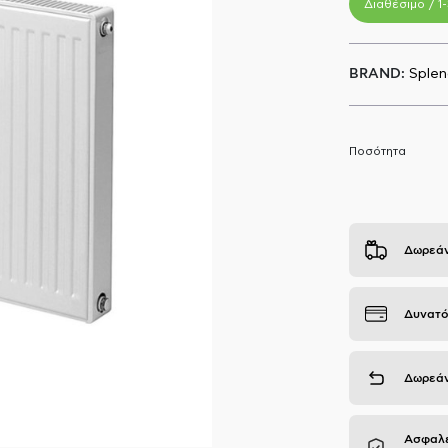
Διαθέσιμο / 1
BRAND:
Splen
Ποσότητα
Δωρεάν
Δυνατό
Δωρεάν
Ασφαλε