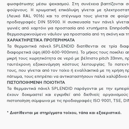
φωσφάτωσης μέσω ψεκασμού. Στη συνέχεια βαπτίζονται σ
φούρνους. Η χρωματική επικάλυψη γίνεται με ηλεκτροστατ
(Λευκό RAL 9016) και το στέγνωμα τους γίνεται σε φούρ
προδιαγραφές DIN 55900. Η συσκευασία των πάνελ γίνεται
γωνιές από χαρτόνι για προστασία από χτυπήματα. Επιπρόσθ
θερμοσυρικνούμενο νάυλον για προστασία από τη σκόνη και τη
ΧΑΡΑΚΤΗΡΙΣΤΙΚΑ ΠΡΟΤΕΡΗΜΑΤΑ
Τα θερμαντικά πάνελ SPLENDID διατίθενται σε τρία διαφ
διαφορετικά ύψη (400-600-900mm). Το μήκος τους ποικίλει 
μικρή τους χωρητικότητα σε νερό με βέλτιστο pitch 33mm, 
ταυτόχρονη εξοικονόμηση κόστους λειτουργίας. Το πατεν
τους, που γίνεται από τον τοίχο ή εναλλακτικά με τη χρήση
πάτωμα, τους επιτρέπει να αντικαταστήσουν παλιά χαλύβδινα 
ΠΙΣΤΟΠΟΙΗΜΕΝΗ ΠΟΙΟΤΗΤΑ
Τα θερμαντικά πάνελ SPLENDID παράγονται με την εμπειρί
έχουν δοκιμαστεί και εγκριθεί από διεθνείς οργανισμού
πιστοποίηση σύμφωνα με τις προδιαγραφές ISO 9001, TSE, DIN
* Διατίθενται με στηρίγματα τοίχου, τάπα και εξαεριστικό.