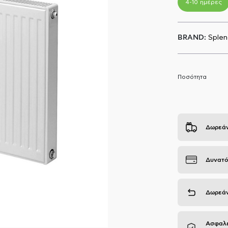
4-10 ημέρες
BRAND:
Splen
Ποσότητα
Δωρεάν
Δυνατό
Δωρεάν
Ασφαλε