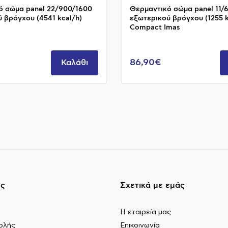
ό σώμα panel 22/900/1600
Θερμαντικό σώμα panel 11/
 βρόγχου (4541 kcal/h)
εξωτερικού βρόγχου (1255 k
Compact Imas
86,90€
Καλάθι
ες
Σχετικά με εμάς
Η εταιρεία μας
ολής
Επικοινωνία