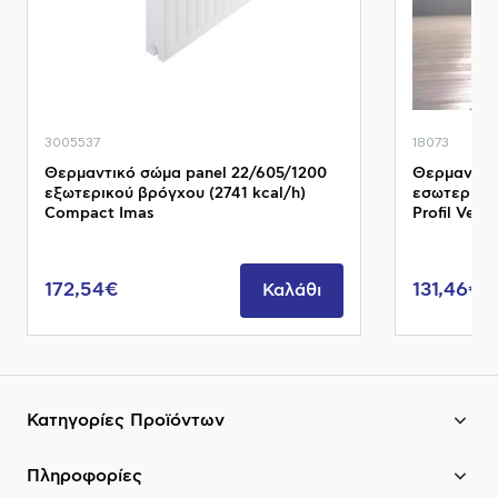
3005537
18073
Θερμαντικό σώμα panel 22/605/1200
Θερμαντικό
εξωτερικού βρόγχου (2741 kcal/h)
εσωτερικού
Compact Imas
Profil Venti
172,54€
131,46€
Καλάθι
Κατηγορίες Προϊόντων
Πληροφορίες