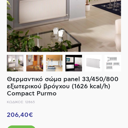
ΔΙΑΚΟΠΤΙΚΟ ΥΛΙΚΟ
ΦΙΛΤΡΑ ΜΠΑΝΙΟΥ
ΚΑΘΡΕΠΤΕΣ
ΕΞΟΠΛΙΣΜΟΣ ΘΕΡΜΑΝΣΗΣ
ΚΑΝΑΤΕΣ-ΠΑΓΟΥΡΙΑ ΦΙΛΤΡΟΥ
ΚΑΜΠΙΝΕΣ
ΗΛΕΚΤΡΙΚΗ ΘΕΡΜΑΝΣΗ
ΑΞΕΣΟΥΑΡ
ΜΠΑΤΑΡΙΕΣ ΜΠΑΝΙΟΥ
ΣΤΗΛΕΣ - ΥΔΡΟΜΑΣΑΖ
ΚΑΖΑΝΑΚΙΑ
Θερμαντικό σώμα panel 33/450/800
ΚΑΝΑΛΙΑ ΝΤΟΥΖΙΕΡΑΣ
εξωτερικού βρόγχου (1626 kcal/h)
Compact Purmo
ΕΞΑΡΤΗΜΑΤΑ ΝΤΟΥΣ
ΚΩΔΙΚΟΣ: 12865
ΣΥΣΤΗΜΑΤΑ ΜΠΙΝΤΕ - FLUSH
206,40€
ΗΛΕΚΤΡΟΝΙΚΕΣ ΜΠΑΤΑΡΙΕΣ