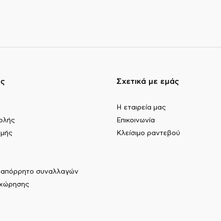
ες
Σχετικά με εμάς
Η εταιρεία μας
ολής
Επικοινωνία
ωμής
Κλείσιμο ραντεβού
ι απόρρητο συναλλαγών
αχώρησης