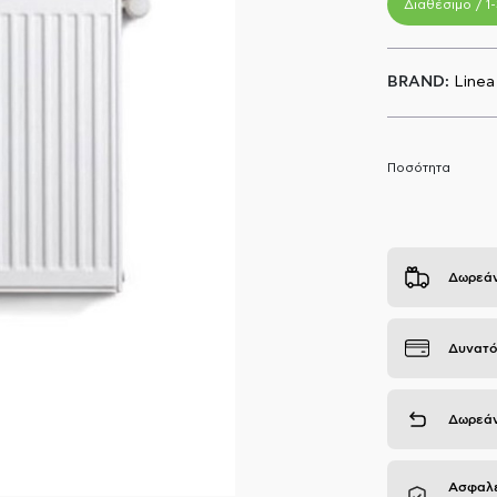
Διαθέσιμο / 1
BRAND:
Linea
Ποσότητα
Δωρεάν
Δυνατό
Δωρεάν
Ασφαλε