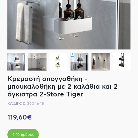
ΔΙΑΚΟΠΤΙΚΟ ΥΛΙΚΟ
ΦΙΛΤΡΑ ΜΠΑΝΙΟΥ
ΚΑΘΡΕΠΤΕΣ
ΕΞΟΠΛΙΣΜΟΣ ΘΕΡΜΑΝΣΗΣ
ΚΑΝΑΤΕΣ-ΠΑΓΟΥΡΙΑ ΦΙΛΤΡΟΥ
ΚΑΜΠΙΝΕΣ
ΗΛΕΚΤΡΙΚΗ ΘΕΡΜΑΝΣΗ
ΑΞΕΣΟΥΑΡ
ΜΠΑΤΑΡΙΕΣ ΜΠΑΝΙΟΥ
ΣΤΗΛΕΣ - ΥΔΡΟΜΑΣΑΖ
ΚΑΖΑΝΑΚΙΑ
Κρεμαστή σπογγοθήκη -
μπουκαλοθήκη με 2 καλάθια και 2
ΚΑΝΑΛΙΑ ΝΤΟΥΖΙΕΡΑΣ
άγκιστρα 2-Store Tiger
ΚΩΔΙΚΟΣ: 3004648
ΕΞΑΡΤΗΜΑΤΑ ΝΤΟΥΣ
119,60€
ΣΥΣΤΗΜΑΤΑ ΜΠΙΝΤΕ - FLUSH
ΗΛΕΚΤΡΟΝΙΚΕΣ ΜΠΑΤΑΡΙΕΣ
4-10 ημέρες