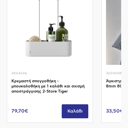
3004646
3004208
Κρεμαστή σπογγοθήκη -
Άγκιστρο κ
μπουκαλοθήκη με 1 καλάθι και σχισμή
8mm 80029
αποστράγγισης 2-Store Tiger
79,70€
33,50€
Καλάθι