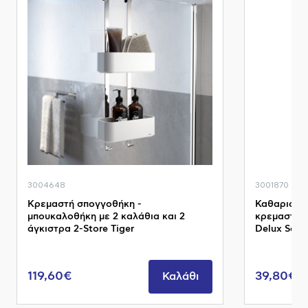
3004648
3001870
Κρεμαστή σπογγοθήκη -
Καθαριστής
μπουκαλοθήκη με 2 καλάθια και 2
κρεμαστή 
άγκιστρα 2-Store Tiger
Delux Seals
119,60€
39,80€
Καλάθι