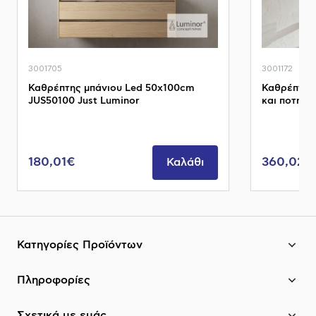
3001705
3001172
Καθρέπτης μπάνιου Led 50x100cm
Καθρέπτης
JUS50100 Just Luminor
και ποτηρ
180,01€
360,02€
Καλάθι
Κατηγορίες Προϊόντων
Πληροφορίες
Σχετικά με εμάς