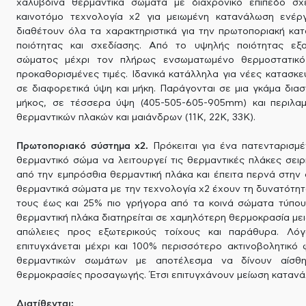
χαλύβδινα θερμαντικά σώματα με διαχρονικό επίπεδο σχ
καινοτόμο τεχνολογία x2 για μειωμένη κατανάλωση ενέργ
διαθέτουν όλα τα χαρακτηριστικά για την πρωτοποριακή κ
ποιότητας και σχεδίασης. Από το υψηλής ποιότητας εξα
σώματος μέχρι τον πλήρως ενσωματωμένο θερμοστατικό
προκαθορισμένες τιμές. Ιδανικά κατάλληλα για νέες κατασκευ
σε διαφορετικά ύψη και μήκη. Παράγονται σε μια γκάμα δ
μήκος, σε τέσσερα ύψη (405-505-605-905mm) και περιλα
θερμαντικών πλακών και μαιάνδρων (11Κ, 22Κ, 33Κ).
Πρωτοποριακό σύστημα x2.
Πρόκειται για ένα πατενταρισμέ
θερμαντικό σώμα να λειτουργεί τις θερμαντικές πλάκες σειρ
από την εμπρόσθια θερμαντική πλάκα και έπειτα περνά στην 
θερμαντικά σώματα με την τεχνολογία x2 έχουν τη δυνατότη
τους έως και 25% πιο γρήγορα από τα κοινά σώματα τύπου
θερμαντική πλάκα διατηρείται σε χαμηλότερη θερμοκρασία μει
απώλειες προς εξωτερικούς τοίχους και παράθυρα. Λόγω
επιτυγχάνεται μέχρι και 100% περισσότερο ακτινοβολητικό 
θερμαντικών σωμάτων με αποτέλεσμα να δίνουν αίσθ
θερμοκρασίες προσαγωγής. Έτσι επιτυγχάνουν μείωση κατανάλ
Διατίθενται: