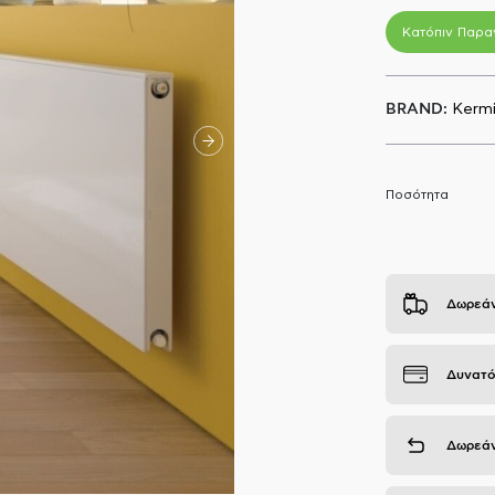
Κατόπιν Παρα
BRAND:
Kerm
Ποσότητα
Δωρεάν
Δυνατό
Δωρεάν