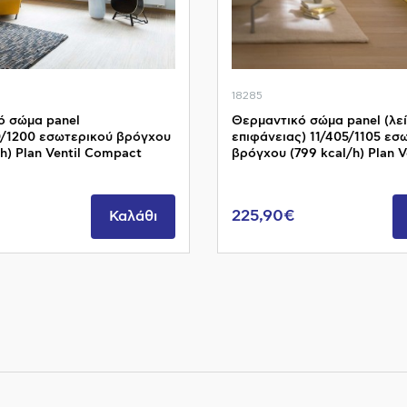
18285
ό σώμα panel
Θερμαντικό σώμα panel (λε
/1200 εσωτερικού βρόγχου
επιφάνειας) 11/405/1105 εσ
/h) Plan Ventil Compact
βρόγχου (799 kcal/h) Plan Ve
225,90€
Καλάθι