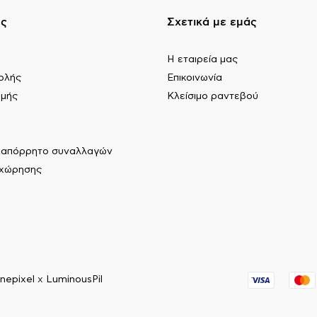
ες
Σχετικά με εμάς
Η εταιρεία μας
ολής
Επικοινωνία
ωμής
Κλείσιμο ραντεβού
ι απόρρητο συναλλαγών
αχώρησης
nepixel
x
LuminousPil