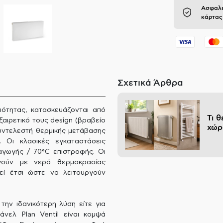
Ασφαλε
κάρτας
Σχετικά Άρθρα
ιότητας, κατασκευάζονται από
Τι 
ξαιρετικό τους design (βραβείο
χώρ
υντελεστή θερμικής μετάβασης
 Οι κλασικές εγκαταστάσεις
γωγής / 70°C επιστροφής. Οι
ργούν με νερό θερμοκρασίας
εί έτσι ώστε να λειτουργούν
την ιδανικότερη λύση είτε για
νελ Plan Ventil είναι κομψά