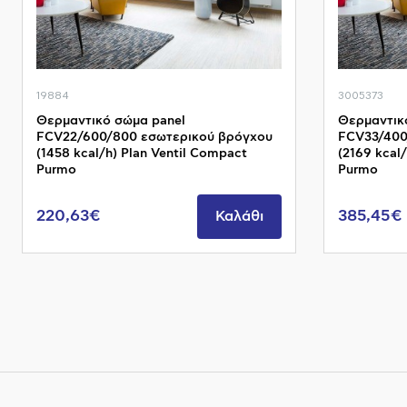
19884
3005373
Θερμαντικό σώμα panel
Θερμαντικ
FCV22/600/800 εσωτερικού βρόγχου
FCV33/400
(1458 kcal/h) Plan Ventil Compact
(2169 kcal
Purmo
Purmo
220,63€
385,45€
Καλάθι