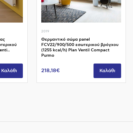
2019
ίας
Θερμαντικό σώμα panel
ωτερικού
FCV22/900/500 εσωτερικού βρόγχου
nti..
(1255 kcal/h) Plan Ventil Compact
Purmo
218,18€
Καλάθι
Καλάθι