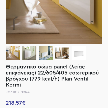
ΔΙΑΚΟΠΤΙΚΟ ΥΛΙΚΟ
ΦΙΛΤΡΑ ΜΠΑΝΙΟΥ
ΚΑΘΡΕΠΤΕΣ
ΕΞΟΠΛΙΣΜΟΣ ΘΕΡΜΑΝΣΗΣ
ΚΑΝΑΤΕΣ-ΠΑΓΟΥΡΙΑ ΦΙΛΤΡΟΥ
ΚΑΜΠΙΝΕΣ
ΗΛΕΚΤΡΙΚΗ ΘΕΡΜΑΝΣΗ
ΑΞΕΣΟΥΑΡ
ΜΠΑΤΑΡΙΕΣ ΜΠΑΝΙΟΥ
ΣΤΗΛΕΣ - ΥΔΡΟΜΑΣΑΖ
ΚΑΖΑΝΑΚΙΑ
Θερμαντικό σώμα panel (λείας
ΚΑΝΑΛΙΑ ΝΤΟΥΖΙΕΡΑΣ
επιφάνειας) 22/605/405 εσωτερικού
βρόγχου (779 kcal/h) Plan Ventil
ΕΞΑΡΤΗΜΑΤΑ ΝΤΟΥΣ
Kermi
ΚΩΔΙΚΟΣ: 18344
ΣΥΣΤΗΜΑΤΑ ΜΠΙΝΤΕ - FLUSH
218,57€
ΗΛΕΚΤΡΟΝΙΚΕΣ ΜΠΑΤΑΡΙΕΣ