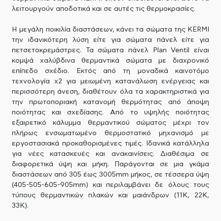
λειτουργούν αποδοτικά και σε αυτές τις θερμοκρασίες.
Η μεγάλη ποικιλία διαστάσεων, κάνει τα σώματα της KERMI
την ιδανικότερη λύση είτε για σώματα πάνελ είτε για
πετσετοκρεμάστρες. Τα σώματα πάνελ Plan Ventil είναι
κομψά χαλύβδινα θερμαντικά σώματα με διαχρονικό
επίπεδο σχέδιο. Εκτός από τη μοναδικά καινοτόμο
τεχνολογία x2 για μειωμένη κατανάλωση ενέργειας και
περισσότερη άνεση, διαθέτουν όλα τα χαρακτηριστικά για
την πρωτοποριακή κατανομή θερμότητας από άποψη
ποιότητας και σχεδίασης. Από το υψηλής ποιότητας
εξαιρετικό κάλυμμα θερμαντικού σώματος μέχρι τον
πλήρως ενσωματωμένο θερμοστατικό μηχανισμό με
εργοστασιακά προκαθορισμένες τιμές. Ιδανικά κατάλληλα
για νέες κατασκευές και ανακαινίσεις. Διαθέσιμα σε
διαφορετικά ύψη και μήκη. Παράγονται σε μια γκάμα
διαστάσεων από 305 έως 3005mm μήκος, σε τέσσερα ύψη
(405-505-605-905mm) και περιλαμβάνει δε όλους τους
τύπους θερμαντικών πλακών και μαιάνδρων (11Κ, 22Κ,
33Κ).