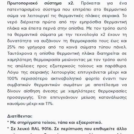
Πρωτοποριακό σύστημα x2.
Πρόκειται για ένα
πατενταρισμένο σύστημα που επιτρέπει στο θερμαντικό
σώμα να λειτουργεί τις θερμαντικές πλάκες σειριακά. Το
νερό διέρχεται πρώτα από την εμπρόσθια θερμαντική
πλάκα και έπειτα περνά στην οπίσθια. Με τον τρόπο αυτό
τα θερμαντικά σώματα με την τεχνολογία x2 έχουν τη
δυνατότητα να αυξάνουν τη θερμοκρασία τους έως και
25% πιο γρήγορα από τα κοινά σώματα τύπου πάνελ.
Ταυτόχρονα η οπίσθια θερμαντική πλάκα διατηρείται σε
χαμηλότερη θερμοκρασία μειώνοντας με τον τρόπο αυτό
τις απώλειες προς εξωτερικούς τοίχους και παράθυρα.
Λόγω της σειριακής λειτουργίας επιτυγχάνεται μέχρι και
100% περισσότερο ακτινοβολητικό φορτίο έναντι των
συμβατικών θερμαντικών σωμάτων με αποτέλεσμα να
δίνουν αίσθηση άνεσης με χαμηλότερες θερμοκρασίες
προσαγωγής. Έτσι επιτυγχάνουν μείωση κατανάλωσης
καυσίμου μέχρι και 11%.
Διατίθενται:
* Με στηρίγματα τοίχου, τάπα και εξαεριστικό.
* Σε λευκό RAL 9016. Σε περίπτωση που επιθυμείτε άλλο