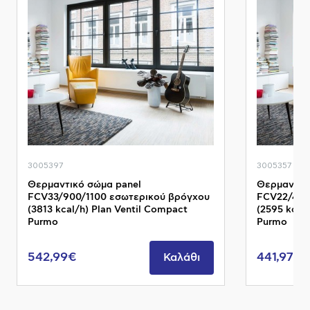
3005397
3005357
Θερμαντικό σώμα panel
Θερμαντικ
FCV33/900/1100 εσωτερικού βρόγχου
FCV22/400
(3813 kcal/h) Plan Ventil Compact
(2595 kcal
Purmo
Purmo
542,99€
441,97€
Καλάθι