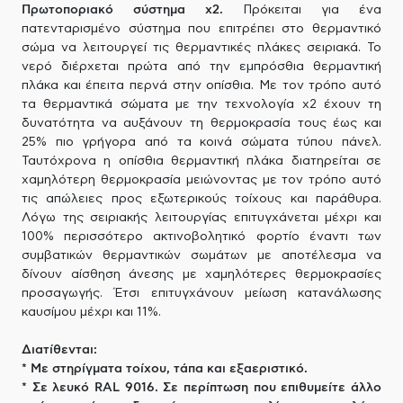
Πρωτοποριακό σύστημα x2.
Πρόκειται για ένα
πατενταρισμένο σύστημα που επιτρέπει στο θερμαντικό
σώμα να λειτουργεί τις θερμαντικές πλάκες σειριακά. Το
νερό διέρχεται πρώτα από την εμπρόσθια θερμαντική
πλάκα και έπειτα περνά στην οπίσθια. Με τον τρόπο αυτό
τα θερμαντικά σώματα με την τεχνολογία x2 έχουν τη
δυνατότητα να αυξάνουν τη θερμοκρασία τους έως και
25% πιο γρήγορα από τα κοινά σώματα τύπου πάνελ.
Ταυτόχρονα η οπίσθια θερμαντική πλάκα διατηρείται σε
χαμηλότερη θερμοκρασία μειώνοντας με τον τρόπο αυτό
τις απώλειες προς εξωτερικούς τοίχους και παράθυρα.
Λόγω της σειριακής λειτουργίας επιτυγχάνεται μέχρι και
100% περισσότερο ακτινοβολητικό φορτίο έναντι των
συμβατικών θερμαντικών σωμάτων με αποτέλεσμα να
δίνουν αίσθηση άνεσης με χαμηλότερες θερμοκρασίες
προσαγωγής. Έτσι επιτυγχάνουν μείωση κατανάλωσης
καυσίμου μέχρι και 11%.
Διατίθενται:
* Με στηρίγματα τοίχου, τάπα και εξαεριστικό.
* Σε λευκό RAL 9016. Σε περίπτωση που επιθυμείτε άλλο