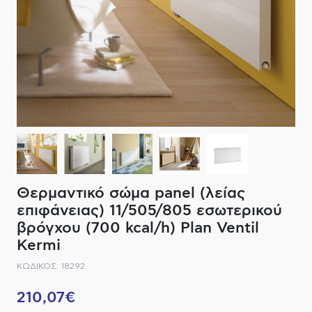
ΔΙΑΚΟΠΤΙΚΟ ΥΛΙΚΟ
ΦΙΛΤΡΑ ΜΠΑΝΙΟΥ
ΚΑΘΡΕΠΤΕΣ
ΕΞΟΠΛΙΣΜΟΣ ΘΕΡΜΑΝΣΗΣ
ΚΑΝΑΤΕΣ-ΠΑΓΟΥΡΙΑ ΦΙΛΤΡΟΥ
ΚΑΜΠΙΝΕΣ
ΗΛΕΚΤΡΙΚΗ ΘΕΡΜΑΝΣΗ
ΑΞΕΣΟΥΑΡ
ΜΠΑΤΑΡΙΕΣ ΜΠΑΝΙΟΥ
ΣΤΗΛΕΣ - ΥΔΡΟΜΑΣΑΖ
ΚΑΖΑΝΑΚΙΑ
Θερμαντικό σώμα panel (λείας
ΚΑΝΑΛΙΑ ΝΤΟΥΖΙΕΡΑΣ
επιφάνειας) 11/505/805 εσωτερικού
βρόγχου (700 kcal/h) Plan Ventil
ΕΞΑΡΤΗΜΑΤΑ ΝΤΟΥΣ
Kermi
ΚΩΔΙΚΟΣ: 18292
ΣΥΣΤΗΜΑΤΑ ΜΠΙΝΤΕ - FLUSH
210,07€
ΗΛΕΚΤΡΟΝΙΚΕΣ ΜΠΑΤΑΡΙΕΣ