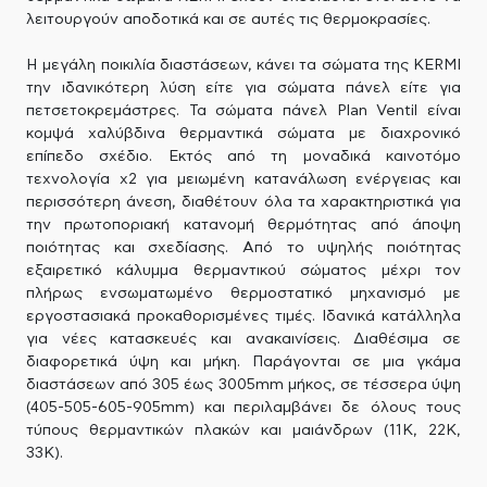
λειτουργούν αποδοτικά και σε αυτές τις θερμοκρασίες.
Η μεγάλη ποικιλία διαστάσεων, κάνει τα σώματα της KERMI
την ιδανικότερη λύση είτε για σώματα πάνελ είτε για
πετσετοκρεμάστρες. Τα σώματα πάνελ Plan Ventil είναι
κομψά χαλύβδινα θερμαντικά σώματα με διαχρονικό
επίπεδο σχέδιο. Εκτός από τη μοναδικά καινοτόμο
τεχνολογία x2 για μειωμένη κατανάλωση ενέργειας και
περισσότερη άνεση, διαθέτουν όλα τα χαρακτηριστικά για
την πρωτοποριακή κατανομή θερμότητας από άποψη
ποιότητας και σχεδίασης. Από το υψηλής ποιότητας
εξαιρετικό κάλυμμα θερμαντικού σώματος μέχρι τον
πλήρως ενσωματωμένο θερμοστατικό μηχανισμό με
εργοστασιακά προκαθορισμένες τιμές. Ιδανικά κατάλληλα
για νέες κατασκευές και ανακαινίσεις. Διαθέσιμα σε
διαφορετικά ύψη και μήκη. Παράγονται σε μια γκάμα
διαστάσεων από 305 έως 3005mm μήκος, σε τέσσερα ύψη
(405-505-605-905mm) και περιλαμβάνει δε όλους τους
τύπους θερμαντικών πλακών και μαιάνδρων (11Κ, 22Κ,
33Κ).