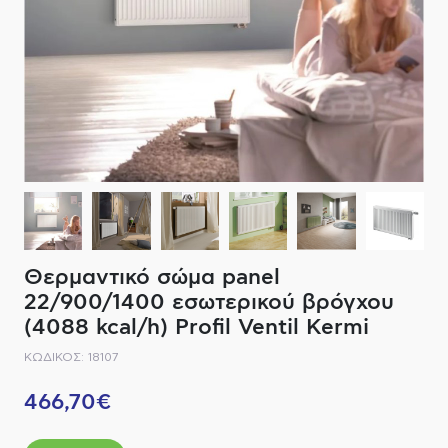
ΔΙΑΚΟΠΤΙΚΟ ΥΛΙΚΟ
ΦΙΛΤΡΑ ΜΠΑΝΙΟΥ
ΚΑΘΡΕΠΤΕΣ
ΕΞΟΠΛΙΣΜΟΣ ΘΕΡΜΑΝΣΗΣ
ΚΑΝΑΤΕΣ-ΠΑΓΟΥΡΙΑ ΦΙΛΤΡΟΥ
ΚΑΜΠΙΝΕΣ
ΗΛΕΚΤΡΙΚΗ ΘΕΡΜΑΝΣΗ
ΑΞΕΣΟΥΑΡ
ΜΠΑΤΑΡΙΕΣ ΜΠΑΝΙΟΥ
ΣΤΗΛΕΣ - ΥΔΡΟΜΑΣΑΖ
ΚΑΖΑΝΑΚΙΑ
Θερμαντικό σώμα panel
ΚΑΝΑΛΙΑ ΝΤΟΥΖΙΕΡΑΣ
22/900/1400 εσωτερικού βρόγχου
(4088 kcal/h) Profil Ventil Kermi
ΕΞΑΡΤΗΜΑΤΑ ΝΤΟΥΣ
ΚΩΔΙΚΟΣ: 18107
ΣΥΣΤΗΜΑΤΑ ΜΠΙΝΤΕ - FLUSH
466,70€
ΗΛΕΚΤΡΟΝΙΚΕΣ ΜΠΑΤΑΡΙΕΣ