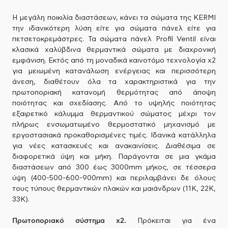
Η μεγάλη ποικιλία διαστάσεων, κάνει τα σώματα της KERMI
την ιδανικότερη λύση είτε για σώματα πάνελ είτε για
πετσετοκρεμάστρες. Τα σώματα πάνελ Profil Ventil είναι
κλασικά χαλύβδινα θερμαντικά σώματα με διαχρονική
εμφάνιση. Εκτός από τη μοναδικά καινοτόμο τεχνολογία x2
για μειωμένη κατανάλωση ενέργειας και περισσότερη
άνεση, διαθέτουν όλα τα χαρακτηριστικά για την
πρωτοποριακή κατανομή θερμότητας από άποψη
ποιότητας και σχεδίασης. Από το υψηλής ποιότητας
εξαιρετικό κάλυμμα θερμαντικού σώματος μέχρι τον
πλήρως ενσωματωμένο θερμοστατικό μηχανισμό με
εργοστασιακά προκαθορισμένες τιμές. Ιδανικά κατάλληλα
για νέες κατασκευές και ανακαινίσεις. Διαθέσιμα σε
διαφορετικά ύψη και μήκη. Παράγονται σε μια γκάμα
διαστάσεων από 300 έως 3000mm μήκος, σε τέσσερα
ύψη (400-500-600-900mm) και περιλαμβάνει δε όλους
τους τύπους θερμαντικών πλακών και μαιάνδρων (11Κ, 22Κ,
33Κ).
Πρωτοποριακό σύστημα x2.
Πρόκειται για ένα