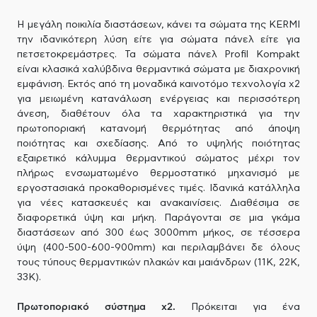
Η μεγάλη ποικιλία διαστάσεων, κάνει τα σώματα της KERMI
την ιδανικότερη λύση είτε για σώματα πάνελ είτε για
πετσετοκρεμάστρες. Τα σώματα πάνελ Profil Kompakt
είναι κλασικά χαλύβδινα θερμαντικά σώματα με διαχρονική
εμφάνιση. Εκτός από τη μοναδικά καινοτόμο τεχνολογία x2
για μειωμένη κατανάλωση ενέργειας και περισσότερη
άνεση, διαθέτουν όλα τα χαρακτηριστικά για την
πρωτοποριακή κατανομή θερμότητας από άποψη
ποιότητας και σχεδίασης. Από το υψηλής ποιότητας
εξαιρετικό κάλυμμα θερμαντικού σώματος μέχρι τον
πλήρως ενσωματωμένο θερμοστατικό μηχανισμό με
εργοστασιακά προκαθορισμένες τιμές. Ιδανικά κατάλληλα
για νέες κατασκευές και ανακαινίσεις. Διαθέσιμα σε
διαφορετικά ύψη και μήκη. Παράγονται σε μια γκάμα
διαστάσεων από 300 έως 3000mm μήκος, σε τέσσερα
ύψη (400-500-600-900mm) και περιλαμβάνει δε όλους
τους τύπους θερμαντικών πλακών και μαιάνδρων (11Κ, 22Κ,
33Κ).
Πρωτοποριακό σύστημα x2.
Πρόκειται για ένα