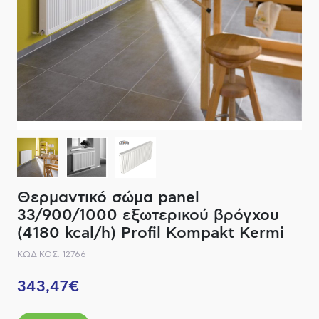
ΔΙΑΚΟΠΤΙΚΟ ΥΛΙΚΟ
ΦΙΛΤΡΑ ΜΠΑΝΙΟΥ
ΚΑΘΡΕΠΤΕΣ
ΕΞΟΠΛΙΣΜΟΣ ΘΕΡΜΑΝΣΗΣ
ΚΑΝΑΤΕΣ-ΠΑΓΟΥΡΙΑ ΦΙΛΤΡΟΥ
ΚΑΜΠΙΝΕΣ
ΗΛΕΚΤΡΙΚΗ ΘΕΡΜΑΝΣΗ
ΑΞΕΣΟΥΑΡ
ΜΠΑΤΑΡΙΕΣ ΜΠΑΝΙΟΥ
ΣΤΗΛΕΣ - ΥΔΡΟΜΑΣΑΖ
ΚΑΖΑΝΑΚΙΑ
Θερμαντικό σώμα panel
ΚΑΝΑΛΙΑ ΝΤΟΥΖΙΕΡΑΣ
33/900/1000 εξωτερικού βρόγχου
(4180 kcal/h) Profil Kompakt Kermi
ΕΞΑΡΤΗΜΑΤΑ ΝΤΟΥΣ
ΚΩΔΙΚΟΣ: 12766
ΣΥΣΤΗΜΑΤΑ ΜΠΙΝΤΕ - FLUSH
343,47€
ΗΛΕΚΤΡΟΝΙΚΕΣ ΜΠΑΤΑΡΙΕΣ