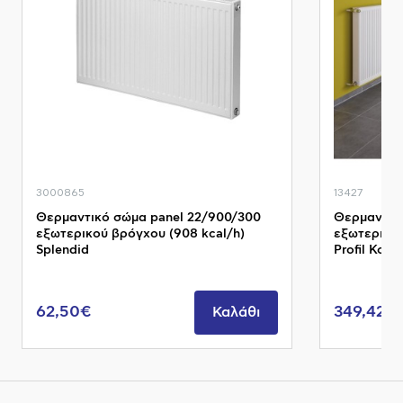
3000865
13427
Θερμαντικό σώμα panel 22/900/300
Θερμαντικ
εξωτερικού βρόγχου (908 kcal/h)
εξωτερικού
Splendid
Profil Kom
62,50€
349,42€
Καλάθι