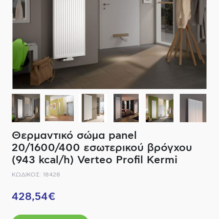
ΔΙΑΚΟΠΤΙΚΟ ΥΛΙΚΟ
ΦΙΛΤΡΑ ΜΠΑΝΙΟΥ
ΚΑΘΡΕΠΤΕΣ
ΕΞΟΠΛΙΣΜΟΣ ΘΕΡΜΑΝΣΗΣ
ΚΑΝΑΤΕΣ-ΠΑΓΟΥΡΙΑ ΦΙΛΤΡΟΥ
ΚΑΜΠΙΝΕΣ
ΗΛΕΚΤΡΙΚΗ ΘΕΡΜΑΝΣΗ
ΑΞΕΣΟΥΑΡ
ΜΠΑΤΑΡΙΕΣ ΜΠΑΝΙΟΥ
ΣΤΗΛΕΣ - ΥΔΡΟΜΑΣΑΖ
ΚΑΖΑΝΑΚΙΑ
Θερμαντικό σώμα panel
ΚΑΝΑΛΙΑ ΝΤΟΥΖΙΕΡΑΣ
20/1600/400 εσωτερικού βρόγχου
(943 kcal/h) Verteo Profil Kermi
ΕΞΑΡΤΗΜΑΤΑ ΝΤΟΥΣ
ΚΩΔΙΚΟΣ: 18428
ΣΥΣΤΗΜΑΤΑ ΜΠΙΝΤΕ - FLUSH
428,54€
ΗΛΕΚΤΡΟΝΙΚΕΣ ΜΠΑΤΑΡΙΕΣ