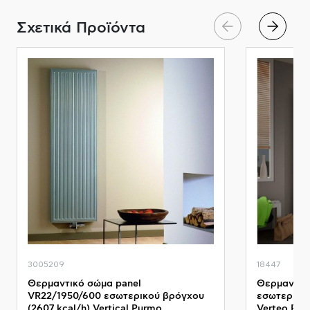
Σχετικά Προϊόντα
3005209
18447
Θερμαντικό σώμα panel
Θερμαντικό
VR22/1950/600 εσωτερικού βρόγχου
εσωτερικού
(2607 kcal/h) Vertical Purmo
Verteo Prof