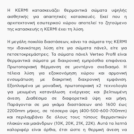
H KERMI κατασκευάζει θερμαντικά σώματα υψηλής
αισθητικής για απαιτητικές κατασκευές. Εκεί που η
αρχιτεκτονική εσωτερικού χώρου αποτελεί το ζητούμενο
της κατασκευής η KERMI έχει τη λύση.
Η μεγάλη ποικιλία διαστάσεων, κάνει τα σώματα της KERMI
την ιδανικότερη λύση είτε για σώματα πάνελ, είτε για
πετσετοκρεμάστρες. Τα σώματα πάνελ Verteo Profil είναι
θερμαντικά σώματα με διαχρονική εμπρόσθια επιφάνεια.
Πρωτοποριακή θέρμανση σε μοντέρνο σχεδιασμό. Η
τέλεια λύση για εξοικονόμηση χώρου και αρμονική
ενσωμάτωση με διακριτική διαχρονική εμφάνιση.
Εξοπλισμένα με μοναδική, πρωτοποριακή x2 τεχνολογία
για μειωμένη κατανάλωση ενέργειας και βελτιωμένη
άνεση. Διαθέσιμα σε διαφορετικά ύψη και μήκη.
Παράγονται σε μια γκάμα διαστάσεων από 1600 έως
2200mm μήκος, σε τέσσερα ύψη (400-500-600-700mm)
και περιλαμβάνει δε όλους τους τύπους θερμαντικών
πλακών και μαιάνδρων (10Κ, 20Κ, 21Κ, 22Κ). Αυτά τα λεπτά
καλοριφέρ είναι όρθια, έτσι ώστε η θερμική άνεση να