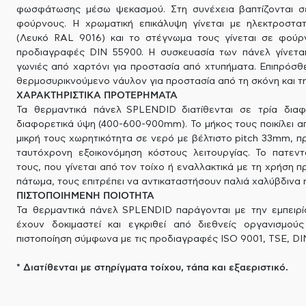
φωσφάτωσης μέσω ψεκασμού. Στη συνέχεια βαπτίζονται σ
φούρνους. Η χρωματική επικάλυψη γίνεται με ηλεκτροστατ
(Λευκό RAL 9016) και το στέγνωμα τους γίνεται σε φούρ
προδιαγραφές DIN 55900. Η συσκευασία των πάνελ γίνεται
γωνιές από χαρτόνι για προστασία από χτυπήματα. Επιπρόσθ
θερμοσυρικνούμενο νάυλον για προστασία από τη σκόνη και τη
ΧΑΡΑΚΤΗΡΙΣΤΙΚΑ ΠΡΟΤΕΡΗΜΑΤΑ
Τα θερμαντικά πάνελ SPLENDID διατίθενται σε τρία διαφ
διαφορετικά ύψη (400-600-900mm). Το μήκος τους ποικίλει 
μικρή τους χωρητικότητα σε νερό με βέλτιστο pitch 33mm, 
ταυτόχρονη εξοικονόμηση κόστους λειτουργίας. Το πατεν
τους, που γίνεται από τον τοίχο ή εναλλακτικά με τη χρήση
πάτωμα, τους επιτρέπει να αντικαταστήσουν παλιά χαλύβδινα 
ΠΙΣΤΟΠΟΙΗΜΕΝΗ ΠΟΙΟΤΗΤΑ
Τα θερμαντικά πάνελ SPLENDID παράγονται με την εμπειρί
έχουν δοκιμαστεί και εγκριθεί από διεθνείς οργανισμού
πιστοποίηση σύμφωνα με τις προδιαγραφές ISO 9001, TSE, DIN
* Διατίθενται με στηρίγματα τοίχου, τάπα και εξαεριστικό.