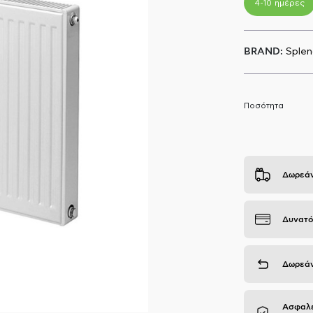
4-10 ημέρες
BRAND:
Splen
Ποσότητα
Δωρεάν
Δυνατό
Δωρεάν
Ασφαλε