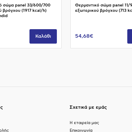
ό σώμα panel 33/600/700
Θερμαντικό σώμα panel 11/
 βρόγχου (1917 kcal/h)
εξωτερικού βρόγχου (713 kc
ndid
54,68€
Καλάθι
ες
Σχετικά με εμάς
Η εταιρεία μας
ολής
Επικοινωνία