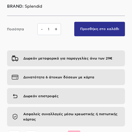
BRAND:
Splendid
Α.Μ.Ε.Α
-
+
Προσθήκη στο καλάθι
Ποσότητα
Δωρεάν μεταφορικά για παραγγελίες άνω των 29€
Δυνατότητα 6 άτοκων δόσεων με κάρτα
Δωρεάν επιστροφές
Ασφαλείς συναλλαγές μέσω χρεωστικής ή πιστωτικής
κάρτας