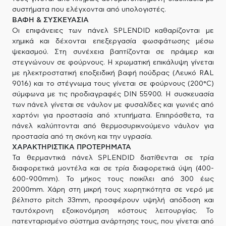
συστήματα που ελέγχονται από υπολογιστές.
ΒΑΦΗ & ΣΥΣΚΕΥΑΣΙΑ
Οι επιφάνειες των πάνελ SPLENDID καθαρίζονται με
χημικά και δέχονται επεξεργασία φωσφάτωσης μέσω
ψεκασμού. Στη συνέχεια βαπτίζονται σε πράιμερ και
στεγνώνουν σε φούρνους. Η χρωματική επικάλυψη γίνεται
με ηλεκτροστατική εποξειδική βαφή πούδρας (Λευκό RAL
9016) και το στέγνωμα τους γίνεται σε φούρνους (200°C)
σύμφωνα με τις προδιαγραφές DIN 55900. Η συσκευασία
των πάνελ γίνεται σε νάυλον με φυσαλίδες και γωνιές από
χαρτόνι για προστασία από χτυπήματα. Επιπρόσθετα, τα
πάνελ καλύπτονται από θερμοσυρικνούμενο νάυλον για
προστασία από τη σκόνη και την υγρασία.
ΧΑΡΑΚΤΗΡΙΣΤΙΚΑ ΠΡΟΤΕΡΗΜΑΤΑ
Τα θερμαντικά πάνελ SPLENDID διατίθενται σε τρία
διαφορετικά μοντέλα και σε τρία διαφορετικά ύψη (400-
600-900mm). Το μήκος τους ποικίλει από 300 έως
2000mm. Χάρη στη μικρή τους χωρητικότητα σε νερό με
βέλτιστο pitch 33mm, προσφέρουν υψηλή απόδοση και
ταυτόχρονη εξοικονόμηση κόστους λειτουργίας. Το
πατενταρισμένο σύστημα ανάρτησης τους, που γίνεται από