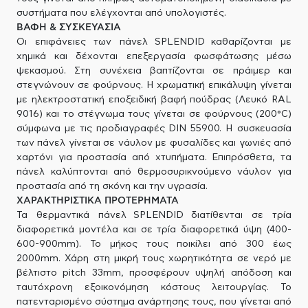
συστήματα που ελέγχονται από υπολογιστές.
ΒΑΦΗ & ΣΥΣΚΕΥΑΣΙΑ
Οι επιφάνειες των πάνελ SPLENDID καθαρίζονται με
χημικά και δέχονται επεξεργασία φωσφάτωσης μέσω
ψεκασμού. Στη συνέχεια βαπτίζονται σε πράιμερ και
στεγνώνουν σε φούρνους. Η χρωματική επικάλυψη γίνεται
με ηλεκτροστατική εποξειδική βαφή πούδρας (Λευκό RAL
9016) και το στέγνωμα τους γίνεται σε φούρνους (200°C)
σύμφωνα με τις προδιαγραφές DIN 55900. Η συσκευασία
των πάνελ γίνεται σε νάυλον με φυσαλίδες και γωνιές από
χαρτόνι για προστασία από χτυπήματα. Επιπρόσθετα, τα
πάνελ καλύπτονται από θερμοσυρικνούμενο νάυλον για
προστασία από τη σκόνη και την υγρασία.
ΧΑΡΑΚΤΗΡΙΣΤΙΚΑ ΠΡΟΤΕΡΗΜΑΤΑ
Τα θερμαντικά πάνελ SPLENDID διατίθενται σε τρία
διαφορετικά μοντέλα και σε τρία διαφορετικά ύψη (400-
600-900mm). Το μήκος τους ποικίλει από 300 έως
2000mm. Χάρη στη μικρή τους χωρητικότητα σε νερό με
βέλτιστο pitch 33mm, προσφέρουν υψηλή απόδοση και
ταυτόχρονη εξοικονόμηση κόστους λειτουργίας. Το
πατενταρισμένο σύστημα ανάρτησης τους, που γίνεται από