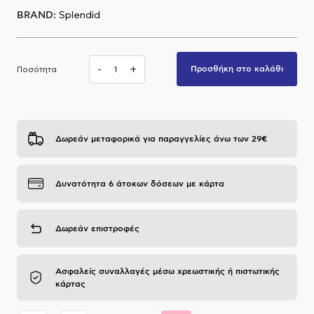
BRAND:
Splendid
Α.Μ.Ε.Α
-
+
Προσθήκη στο καλάθι
Ποσότητα
Δωρεάν μεταφορικά για παραγγελίες άνω των 29€
Δυνατότητα 6 άτοκων δόσεων με κάρτα
Δωρεάν επιστροφές
Ασφαλείς συναλλαγές μέσω χρεωστικής ή πιστωτικής
κάρτας