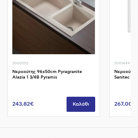
3000552
3001449
Νεροχύτης 96x50cm Pyragranite
Νεροχύτης 
Alazia 1 3/4B Pyramis
Sanitec
243,82€
267,00€
Καλάθι