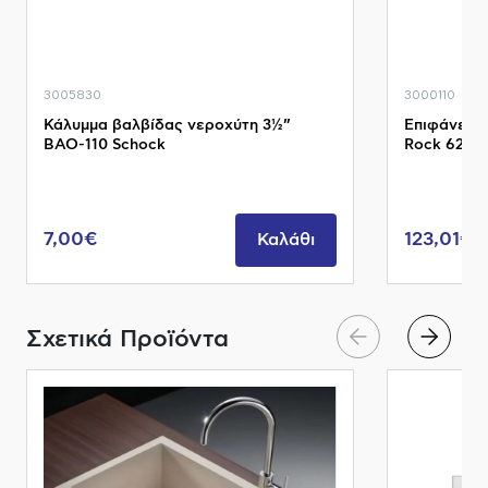
3005830
3000110
Κάλυμμα βαλβίδας νεροχύτη 3½”
Επιφάνεια 
BAO-110 Schock
Rock 6291
7,00€
123,01€
Καλάθι
Σχετικά Προϊόντα