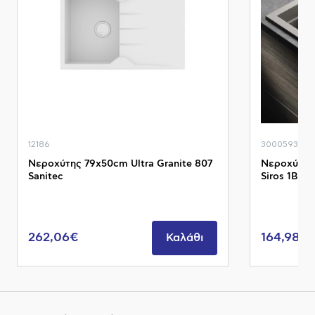
12186
3000593
Νεροχύτης 79x50cm Ultra Granite 807
Νεροχύτης 
Sanitec
Siros 1B Py
262,06€
164,98€
Καλάθι