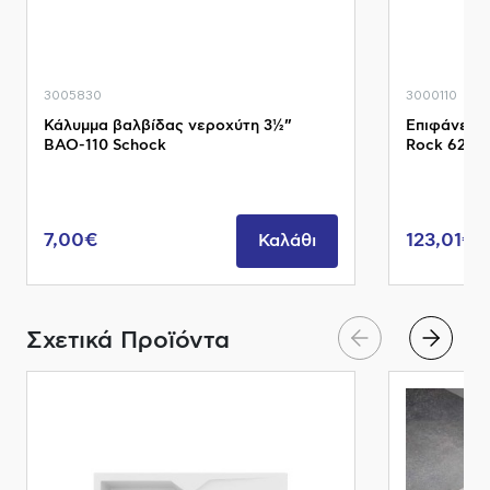
3005830
3000110
Κάλυμμα βαλβίδας νεροχύτη 3½”
Επιφάνεια 
BAO-110 Schock
Rock 6291
7,00€
123,01€
Καλάθι
Σχετικά Προϊόντα