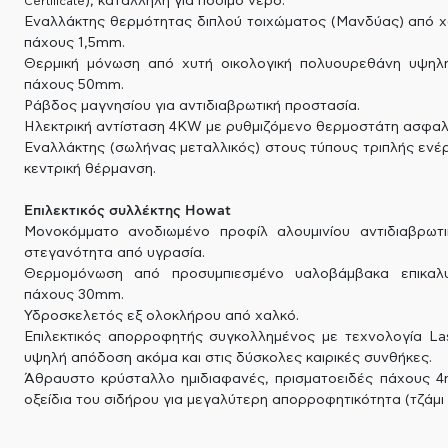
), κατάλληλη για πόσιμο νερό.
Certificate
Εναλλάκτης θερμότητας διπλού τοιχώματος (Μανδύας) από 
πάχους 1,5mm.
Θερμική μόνωση από χυτή οικολογική πολυουρεθάνη υψηλή
πάχους 50mm.
Ράβδος μαγνησίου για αντιδιαβρωτική προστασία.
Ηλεκτρική αντίσταση 4KW με ρυθμιζόμενο θερμοστάτη ασφαλ
Εναλλάκτης (σωλήνας μεταλλικός) στους τύπους τριπλής ενέργ
κεντρική θέρμανση.
Επιλεκτικός συλλέκτης Howat
Μονοκόμματο ανοδιωμένο προφίλ αλουμινίου αντιδιαβρωτι
στεγανότητα από υγρασία.
Θερμομόνωση από προσυμπιεσμένο υαλοβάμβακα επικαλυ
πάχους 30mm.
Υδροσκελετός εξ ολοκλήρου από χαλκό.
Επιλεκτικός απορροφητής συγκολλημένος με τεχνολογία La
υψηλή απόδοση ακόμα και στις δύσκολες καιρικές συνθήκες.
Άθραυστο κρύσταλλο ημιδιαφανές, πρισματοειδές πάχους 4m
οξείδια του σιδήρου για μεγαλύτερη απορροφητικότητα (τζάμι 