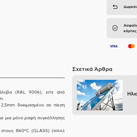
Δωρεάν
Ασφαλε
κάρτας
Σχετικά Άρθρα
άλυβα (RAL 9006), είτε από
Ηλι
m.
2,5mm δοκιμασμένο σε πίεση
με μια μόνο ραφή συγκόλλησης
ο στους 860°C (GLASS) (
WRAS