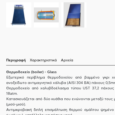
Περιγραφή
Χαρακτηριστικά
Αρχεία
Θερμοδοχείο (boiler) - Glass
Εξωτερικό περίβλημα θερμοδοχείου από βαμμένο γκρι χ
ανοξείδωτο αντιμαγνητικό χάλυβα (AISI 304 BA) πάχους 0,5m
Θερμοδοχείο από χαλυβδοέλασμα τύπου UST 37,2 πάχους 
18atm.
Κατασκευάζεται από δύο κυάθια που ενώνονται μεταξύ τους 
(μισό-μισό).
Αντιμικροβιακή διπλή επισμάλτωση θερμού σμάλτου ψημέν