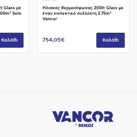
t Glass με
Ηλιακός θερμοσίφωνας 200lt Glass με
.00m² Solo
έναν επιλεκτικό συλλέκτη 2.75m²
Vancor
754,05€
Καλάθι
Καλάθι