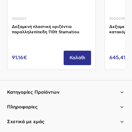
3000127
3000098
Δεξαμενή πλαστική οριζόντια
Δεξαμενή π
παραλληλεπίπεδη 110lt Stamatiou
κατακόρυφ
91,16€
645,41€
Καλάθι
Κατηγορίες Προϊόντων
Πληροφορίες
Σχετικά με εμάς