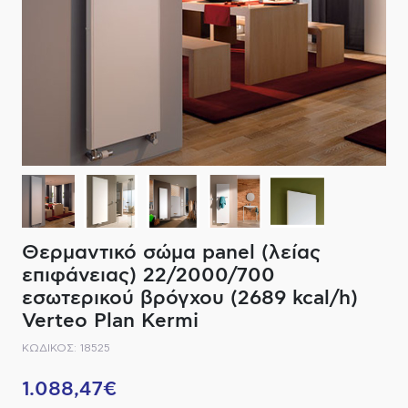
ΔΙΑΚΟΠΤΙΚΟ ΥΛΙΚΟ
ΦΙΛΤΡΑ ΜΠΑΝΙΟΥ
ΚΑΘΡΕΠΤΕΣ
ΕΞΟΠΛΙΣΜΟΣ ΘΕΡΜΑΝΣΗΣ
ΚΑΝΑΤΕΣ-ΠΑΓΟΥΡΙΑ ΦΙΛΤΡΟΥ
ΚΑΜΠΙΝΕΣ
ΗΛΕΚΤΡΙΚΗ ΘΕΡΜΑΝΣΗ
ΑΞΕΣΟΥΑΡ
ΜΠΑΤΑΡΙΕΣ ΜΠΑΝΙΟΥ
ΣΤΗΛΕΣ - ΥΔΡΟΜΑΣΑΖ
ΚΑΖΑΝΑΚΙΑ
Θερμαντικό σώμα panel (λείας
ΚΑΝΑΛΙΑ ΝΤΟΥΖΙΕΡΑΣ
επιφάνειας) 22/2000/700
εσωτερικού βρόγχου (2689 kcal/h)
ΕΞΑΡΤΗΜΑΤΑ ΝΤΟΥΣ
Verteo Plan Kermi
ΚΩΔΙΚΟΣ: 18525
ΣΥΣΤΗΜΑΤΑ ΜΠΙΝΤΕ - FLUSH
1.088,47€
ΗΛΕΚΤΡΟΝΙΚΕΣ ΜΠΑΤΑΡΙΕΣ