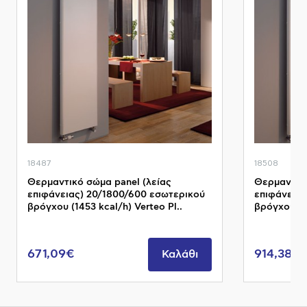
18487
18508
Θερμαντικό σώμα panel (λείας
Θερμαντικό
επιφάνειας) 20/1800/600 εσωτερικού
επιφάνειας
βρόγχου (1453 kcal/h) Verteo Pl..
βρόγχου (20
671,09€
914,38€
Καλάθι