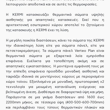
λειτουργούν αποδοτικά και σε αυτές τις θερμοκρασίες.
H KERMI κατασκευάζει θερμαντικά σώματα υψηλής
αισθητικής για απαιτητικές κατασκευές. Εκεί που η
αρχιτεκτονική εσωτερικού χώρου αποτελεί το ζητούμενο
της κατασκευής η KERMI έχει τη λύση.
Η μεγάλη ποικιλία διαστάσεων, κάνει τα σώματα της KERMI
την ιδανικότερη λύση είτε για σώματα πάνελ, είτε για
πετσετοκρεμάστρες. Τα σώματα πάνελ Verteo Plan είναι
θερμαντικά σώματα με εξαιρετικά λεία εμπρόσθια
επιφάνεια. Ευέλικτα για τοποθέτηση ακόμη και σε
απαιτητικές εγκαταστάσεις. Η μοντέρνα εμφάνισή τους με
την επίπεδη επιφάνεια προσδίδει μοναδική αισθητική και
ταιριάζει ιδανικά σε μοντέρνους χώρους με περιορισμένο
χώρο τοίχου. Εξοπλισμένα με μοναδική, πρωτοποριακή x2
τεχνολογία για μειωμένη κατανάλωση ενέργειας και
βελτιωμένη άνεση. Διαθέσιμα σε διαφορετικά ύψη και μήκη.
Παράγονται σε μια γκάμα διαστάσεων από 1600 έως
2200mm μήκος, σε τέσσερα ύψη (400-500-600-700mm)
και περιλαμβάνει τους τύπους θερμαντικών πλακών και