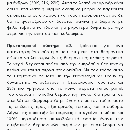
μαιάνδρων (20Κ, 21Κ, 22Κ). Αυτά τα λεπτά καλοριφέρ είναι
όρθια, έτσι ώστε η θερμική άνεση να μπορεί να παρέχεται
σε σημεία όπου ο χώρος είναι τόσο περιορισμένος που δε
θα το φανταζόσασταν δυνατό. Ιδανικά για δωμάτια με
ψηλά ταβάνια και ιδανικά για μικρότερα δωμάτια με λίγο
χώρο για την εγκατάσταση καλοριφέρ.
Πρωτοποριακό σύστημα x2.
Πρόκειται για ένα
πατενταρισμένο σύστημα που επιτρέπει στα θερμαντικά
σώματα να λειτουργούν τις θερμαντικές πλάκες σειριακά.
Το νερό διέρχεται πρώτα από την εμπρόσθια θερμαντική
πλάκα και έπειτα περνά στην οπίσθια. Με τον τρόπο αυτό
τα θερμαντικά σώματα με την τεχνολογία x2 έχουν τη
δυνατότητα να αυξάνουν τη θερμοκρασία τους έως και
25% πιο γρήγορα από τα κοινά σώματα τύπου panel.
Ταυτόχρονα η οπίσθια θερμαντική πλάκα διατηρείται σε
χαμηλότερη θερμοκρασία μειώνοντας με τον τρόπο αυτό
τις απώλειες προς εξωτερικούς τοίχους και παράθυρα.
Λόγω της σειριακής λειτουργίας επιτυγχάνεται μέχρι και
100% περισσότερο ακτινοβολητικό φορτίο έναντι των
συμβατικών θερμαντικών σωμάτων με αποτέλεσμα να