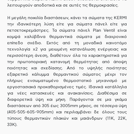
λειτουργούν αποδοτικά και σε αυτές τις θερμοκρασίες.
Η μεγάλη ποικιλία διαστάσεων, κάνει τα σώματα της KERMI
την ιδανικότερη λύση είτε για σώματα πάνελ είτε για
πετσετοκρεμάστρες. Τα σώματα πάνελ Plan Ventil είναι
κομψά χαλύβδινα θερμαντικά σώματα με διαχρονικό
επίπεδο σχέδιο. Εκτός από τη μοναδικά καινοτόμο
τεχνολογία x2 για μειωμένη κατανάλωση ενέργειας και
περισσότερη άνεση, διαθέτουν όλα τα χαρακτηριστικά για
την πρωτοποριακή κατανομή θερμότητας από άποψη
ποιότητας και σχεδίασης. Από το υψηλής ποιότητας
εξαιρετικό κάλυμμα θερμαντικού σώματος μέχρι τον
πλήρως ενσωματωμένο θερμοστατικό μηχανισμό με
εργοστασιακά προκαθορισμένες τιμές. Ιδανικά κατάλληλα
για νέες κατασκευές και ανακαινίσεις. Διαθέσιμα σε
διαφορετικά ύψη και μήκη. Παράγονται σε μια γκάμα
διαστάσεων από 305 έως 3005mm μήκος, σε τέσσερα ύψη
(405-505-605-905mm) και περιλαμβάνει δε όλους τους
τύπους θερμαντικών πλακών και μαιάνδρων (11Κ, 22Κ,
33Κ).