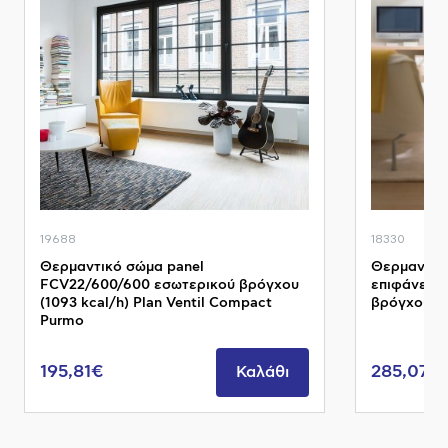
19688
18330
Θερμαντικό σώμα panel
Θερμαντικό
FCV22/600/600 εσωτερικού βρόγχου
επιφάνειας
(1093 kcal/h) Plan Ventil Compact
βρόγχου (13
Purmo
195,81€
285,07€
Καλάθι