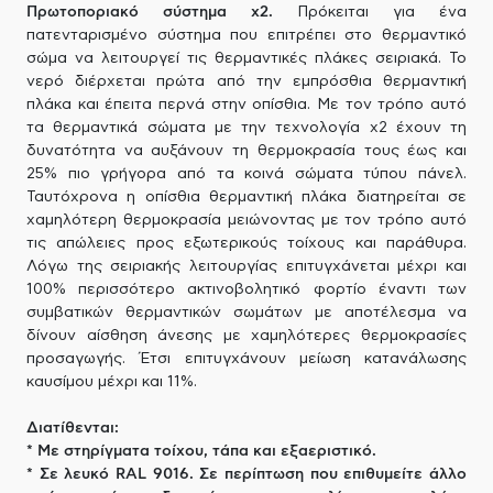
Πρωτοποριακό σύστημα x2.
Πρόκειται για ένα
πατενταρισμένο σύστημα που επιτρέπει στο θερμαντικό
σώμα να λειτουργεί τις θερμαντικές πλάκες σειριακά. Το
νερό διέρχεται πρώτα από την εμπρόσθια θερμαντική
πλάκα και έπειτα περνά στην οπίσθια. Με τον τρόπο αυτό
τα θερμαντικά σώματα με την τεχνολογία x2 έχουν τη
δυνατότητα να αυξάνουν τη θερμοκρασία τους έως και
25% πιο γρήγορα από τα κοινά σώματα τύπου πάνελ.
Ταυτόχρονα η οπίσθια θερμαντική πλάκα διατηρείται σε
χαμηλότερη θερμοκρασία μειώνοντας με τον τρόπο αυτό
τις απώλειες προς εξωτερικούς τοίχους και παράθυρα.
Λόγω της σειριακής λειτουργίας επιτυγχάνεται μέχρι και
100% περισσότερο ακτινοβολητικό φορτίο έναντι των
συμβατικών θερμαντικών σωμάτων με αποτέλεσμα να
δίνουν αίσθηση άνεσης με χαμηλότερες θερμοκρασίες
προσαγωγής. Έτσι επιτυγχάνουν μείωση κατανάλωσης
καυσίμου μέχρι και 11%.
Διατίθενται:
* Με στηρίγματα τοίχου, τάπα και εξαεριστικό.
* Σε λευκό RAL 9016. Σε περίπτωση που επιθυμείτε άλλο