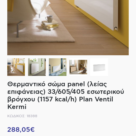
ΔΙΑΚΟΠΤΙΚΟ ΥΛΙΚΟ
ΦΙΛΤΡΑ ΜΠΑΝΙΟΥ
ΚΑΘΡΕΠΤΕΣ
ΕΞΟΠΛΙΣΜΟΣ ΘΕΡΜΑΝΣΗΣ
ΚΑΝΑΤΕΣ-ΠΑΓΟΥΡΙΑ ΦΙΛΤΡΟΥ
ΚΑΜΠΙΝΕΣ
ΗΛΕΚΤΡΙΚΗ ΘΕΡΜΑΝΣΗ
ΑΞΕΣΟΥΑΡ
ΜΠΑΤΑΡΙΕΣ ΜΠΑΝΙΟΥ
ΣΤΗΛΕΣ - ΥΔΡΟΜΑΣΑΖ
ΚΑΖΑΝΑΚΙΑ
Θερμαντικό σώμα panel (λείας
ΚΑΝΑΛΙΑ ΝΤΟΥΖΙΕΡΑΣ
επιφάνειας) 33/605/405 εσωτερικού
βρόγχου (1157 kcal/h) Plan Ventil
ΕΞΑΡΤΗΜΑΤΑ ΝΤΟΥΣ
Kermi
ΚΩΔΙΚΟΣ: 18388
ΣΥΣΤΗΜΑΤΑ ΜΠΙΝΤΕ - FLUSH
288,05€
ΗΛΕΚΤΡΟΝΙΚΕΣ ΜΠΑΤΑΡΙΕΣ