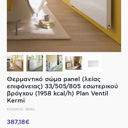
ΔΙΑΚΟΠΤΙΚΟ ΥΛΙΚΟ
ΦΙΛΤΡΑ ΜΠΑΝΙΟΥ
ΚΑΘΡΕΠΤΕΣ
ΕΞΟΠΛΙΣΜΟΣ ΘΕΡΜΑΝΣΗΣ
ΚΑΝΑΤΕΣ-ΠΑΓΟΥΡΙΑ ΦΙΛΤΡΟΥ
ΚΑΜΠΙΝΕΣ
ΗΛΕΚΤΡΙΚΗ ΘΕΡΜΑΝΣΗ
ΑΞΕΣΟΥΑΡ
ΜΠΑΤΑΡΙΕΣ ΜΠΑΝΙΟΥ
ΣΤΗΛΕΣ - ΥΔΡΟΜΑΣΑΖ
ΚΑΖΑΝΑΚΙΑ
Θερμαντικό σώμα panel (λείας
ΚΑΝΑΛΙΑ ΝΤΟΥΖΙΕΡΑΣ
επιφάνειας) 33/505/805 εσωτερικού
βρόγχου (1958 kcal/h) Plan Ventil
ΕΞΑΡΤΗΜΑΤΑ ΝΤΟΥΣ
Kermi
ΚΩΔΙΚΟΣ: 18382
ΣΥΣΤΗΜΑΤΑ ΜΠΙΝΤΕ - FLUSH
387,18€
ΗΛΕΚΤΡΟΝΙΚΕΣ ΜΠΑΤΑΡΙΕΣ