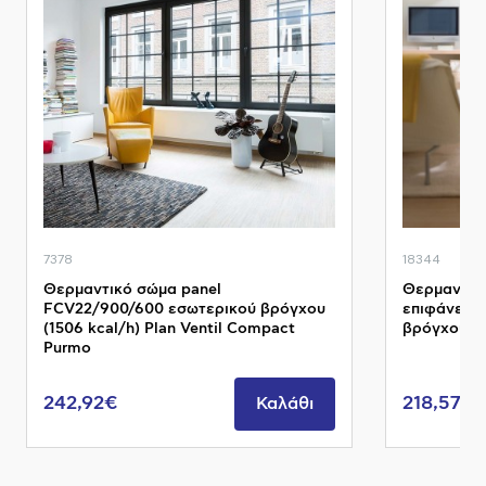
7378
18344
Θερμαντικό σώμα panel
Θερμαντικό
FCV22/900/600 εσωτερικού βρόγχου
επιφάνειας
(1506 kcal/h) Plan Ventil Compact
βρόγχου (77
Purmo
242,92€
218,57€
Καλάθι