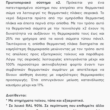
Πρωτοποριακό σύστημα x2.
Πρόκειται για ένα
πατενταρισμένο σύστημα που επιτρέπει στο θερμαντικό
σώμα να λειτουργεί τις θερμαντικές πλάκες σειριακά. Το
νερό διέρχεται πρώτα από την εμπρόσθια θερμαντική
πλάκα και έπειτα περνά στην οπίσθια. Με τον τρόπο αυτό
τα θερμαντικά σώματα με την τεχνολογία x2 έχουν τη
δυνατότητα να αυξάνουν τη θερμοκρασία τους έως και
25% πιο γρήγορα από τα κοινά σώματα τύπου πάνελ.
Ταυτόχρονα η οπίσθια θερμαντική πλάκα διατηρείται σε
χαμηλότερη θερμοκρασία μειώνοντας με τον τρόπο αυτό
τις απώλειες προς εξωτερικούς τοίχους και παράθυρα.
Λόγω της σειριακής λειτουργίας επιτυγχάνεται μέχρι και
100% περισσότερο ακτινοβολητικό φορτίο έναντι των
συμβατικών θερμαντικών σωμάτων με αποτέλεσμα να
δίνουν αίσθηση άνεσης με χαμηλότερες θερμοκρασίες
προσαγωγής. Έτσι επιτυγχάνουν μείωση κατανάλωσης
καυσίμου μέχρι και 11%.
Διατίθενται:
* Με στηρίγματα τοίχου, τάπα και εξαεριστικό.
* Σε λευκό RAL 9016. Σε περίπτωση που επιθυμείτε άλλο