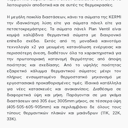
λειτουργούν αποδοτικά και σε αυτές τις θερμοκρασίες.
Η μεγάλη ποικιλία διαστάσεων, κάνει τα σώματα της KERMI
την ιδανικότερη λύση είτε για σώματα πάνελ είτε για
πετσετοκρεμάστρες. Τα σώματα πάνελ Plan Ventil είναι
κομψά χαλύβδινα θερμαντικά σώματα με διαχρονικό
επίπεδο σχέδιο. Εκτός από τη μοναδικά καινοτόμο
τεχνολογία x2 για μειωμένη κατανάλωση ενέργειας και
περισσότερη άνεση, διαθέτουν όλα τα χαρακτηριστικά για
την πρωτοποριακή κατανομή θερμότητας από άποψη
ποιότητας και σχεδίασης. Από το υψηλής ποιότητας
εξαιρετικό κάλυμμα θερμαντικού σώματος μέχρι τον
πλήρως ενσωματωμένο θερμοστατικό μηχανισμό με
εργοστασιακά προκαθορισμένες τιμές. Ιδανικά κατάλληλα
για νέες κατασκευές και ανακαινίσεις. Διαθέσιμα σε
διαφορετικά ύψη και μήκη. Παράγονται σε μια γκάμα
διαστάσεων από 305 έως 3005mm μήκος, σε τέσσερα ύψη
(405-505-605-905mm) και περιλαμβάνει δε όλους τους
τύπους θερμαντικών πλακών και μαιάνδρων (11Κ, 22Κ,
33Κ).