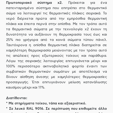
Πρωτοποριακό σύστημα x2.
Πρόκειται για ένα
πατενταρισμένο σύστημα που επιτρέπει στο θερμαντικό
σώμα να λειτουργεί τις θερμαντικές πλάκες σειριακά. Το
νερό διέρχεται πρώτα από την εμπρόσθια θερμαντική
πλάκα και έπειτα περνά στην οπίσθια. Με τον τρόπο αυτό
τα θερμαντικά σώματα με την τεχνολογία x2 έχουν τη
δυνατότητα να αυξάνουν τη θερμοκρασία τους έως και
25% πιο γρήγορα από τα κοινά σώματα τύπου πάνελ.
Ταυτόχρονα η οπίσθια θερμαντική πλάκα διατηρείται σε
χαμηλότερη θερμοκρασία μειώνοντας με τον τρόπο αυτό
τις απώλειες προς εξωτερικούς τοίχους και παράθυρα.
Λόγω της σειριακής λειτουργίας επιτυγχάνεται μέχρι και
100% περισσότερο ακτινοβολητικό φορτίο έναντι των
συμβατικών θερμαντικών σωμάτων με αποτέλεσμα να
δίνουν αίσθηση άνεσης με χαμηλότερες θερμοκρασίες
προσαγωγής. Έτσι επιτυγχάνουν μείωση κατανάλωσης
καυσίμου μέχρι και 11%.
Διατίθενται:
* Με στηρίγματα τοίχου, τάπα και εξαεριστικό.
* Σε λευκό RAL 9016. Σε περίπτωση που επιθυμείτε άλλο