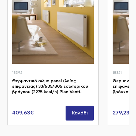
18392
18321
Θερμαντικό σώμα panel (λείας
Θερμαντικό
επιφάνειας) 33/605/805 εσωτερικού
επιφάνειας
βρόγχου (2275 kcal/h) Plan Venti..
βρόγχου (11
409,63€
279,23€
Καλάθι