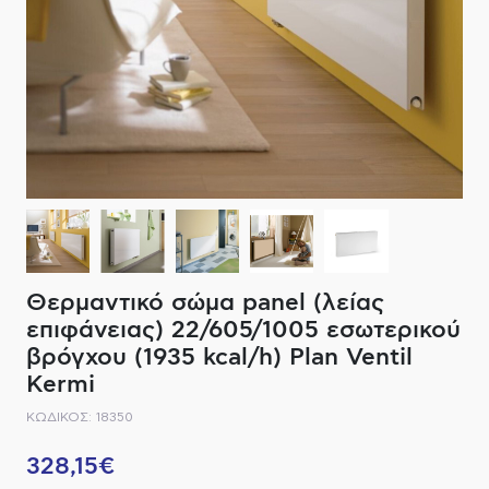
ΔΙΑΚΟΠΤΙΚΟ ΥΛΙΚΟ
ΦΙΛΤΡΑ ΜΠΑΝΙΟΥ
ΚΑΘΡΕΠΤΕΣ
ΕΞΟΠΛΙΣΜΟΣ ΘΕΡΜΑΝΣΗΣ
ΚΑΝΑΤΕΣ-ΠΑΓΟΥΡΙΑ ΦΙΛΤΡΟΥ
ΚΑΜΠΙΝΕΣ
ΗΛΕΚΤΡΙΚΗ ΘΕΡΜΑΝΣΗ
ΑΞΕΣΟΥΑΡ
ΜΠΑΤΑΡΙΕΣ ΜΠΑΝΙΟΥ
ΣΤΗΛΕΣ - ΥΔΡΟΜΑΣΑΖ
ΚΑΖΑΝΑΚΙΑ
Θερμαντικό σώμα panel (λείας
ΚΑΝΑΛΙΑ ΝΤΟΥΖΙΕΡΑΣ
επιφάνειας) 22/605/1005 εσωτερικού
βρόγχου (1935 kcal/h) Plan Ventil
ΕΞΑΡΤΗΜΑΤΑ ΝΤΟΥΣ
Kermi
ΚΩΔΙΚΟΣ: 18350
ΣΥΣΤΗΜΑΤΑ ΜΠΙΝΤΕ - FLUSH
328,15€
ΗΛΕΚΤΡΟΝΙΚΕΣ ΜΠΑΤΑΡΙΕΣ