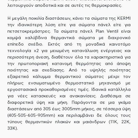
λειτουργούν αποδοτικά και σε αυτές τις θερμοκρασίες.
Η μεγάλη ποικιλία διαστάσεων, κάνει τα σώματα της KERMI
την ιδανικότερη λύση είτε για σώματα πάνελ είτε για
πετσετοκρεμάστρες. Τα σώματα πάνελ Plan Ventil είναι
κομψά χαλύβδινα θερμαντικά σώματα με διαχρονικό
επίπεδο σχέδιο. Εκτός από τη μοναδικά καινοτόμο
τεχνολογία x2 για μειωμένη κατανάλωση ενέργειας και
περισσότερη άνεση, διαθέτουν όλα τα χαρακτηριστικά για
την πρωτοποριακή κατανομή θερμότητας από άποψη
ποιότητας και σχεδίασης. Από το υψηλής ποιότητας
εξαιρετικό κάλυμμα θερμαντικού σώματος μέχρι τον
πλήρως ενσωματωμένο θερμοστατικό μηχανισμό με
εργοστασιακά προκαθορισμένες τιμές. Ιδανικά κατάλληλα
για νέες κατασκευές και ανακαινίσεις. Διαθέσιμα σε
διαφορετικά ύψη και μήκη. Παράγονται σε μια γκάμα
διαστάσεων από 305 έως 3005mm μήκος, σε τέσσερα ύψη
(405-505-605-905mm) και περιλαμβάνει δε όλους τους
τύπους θερμαντικών πλακών και μαιάνδρων (11Κ, 22Κ,
33Κ).