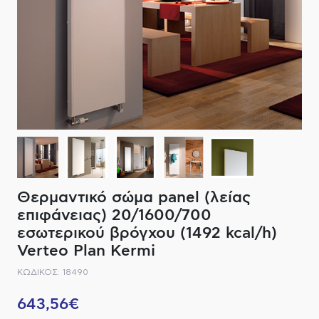
ΔΙΑΚΟΠΤΙΚΟ ΥΛΙΚΟ
ΦΙΛΤΡΑ ΜΠΑΝΙΟΥ
ΚΑΘΡΕΠΤΕΣ
ΕΞΟΠΛΙΣΜΟΣ ΘΕΡΜΑΝΣΗΣ
ΚΑΝΑΤΕΣ-ΠΑΓΟΥΡΙΑ ΦΙΛΤΡΟΥ
ΚΑΜΠΙΝΕΣ
ΗΛΕΚΤΡΙΚΗ ΘΕΡΜΑΝΣΗ
ΑΞΕΣΟΥΑΡ
ΜΠΑΤΑΡΙΕΣ ΜΠΑΝΙΟΥ
ΣΤΗΛΕΣ - ΥΔΡΟΜΑΣΑΖ
ΚΑΖΑΝΑΚΙΑ
Θερμαντικό σώμα panel (λείας
ΚΑΝΑΛΙΑ ΝΤΟΥΖΙΕΡΑΣ
επιφάνειας) 20/1600/700
εσωτερικού βρόγχου (1492 kcal/h)
ΕΞΑΡΤΗΜΑΤΑ ΝΤΟΥΣ
Verteo Plan Kermi
ΚΩΔΙΚΟΣ: 18490
ΣΥΣΤΗΜΑΤΑ ΜΠΙΝΤΕ - FLUSH
643,56€
ΗΛΕΚΤΡΟΝΙΚΕΣ ΜΠΑΤΑΡΙΕΣ