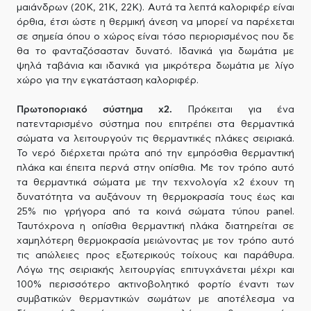
μαιάνδρων (20Κ, 21Κ, 22Κ). Αυτά τα λεπτά καλοριφέρ είναι
όρθια, έτσι ώστε η θερμική άνεση να μπορεί να παρέχεται
σε σημεία όπου ο χώρος είναι τόσο περιορισμένος που δε
θα το φανταζόσασταν δυνατό. Ιδανικά για δωμάτια με
ψηλά ταβάνια και ιδανικά για μικρότερα δωμάτια με λίγο
χώρο για την εγκατάσταση καλοριφέρ.
Πρωτοποριακό σύστημα x2.
Πρόκειται για ένα
πατενταρισμένο σύστημα που επιτρέπει στα θερμαντικά
σώματα να λειτουργούν τις θερμαντικές πλάκες σειριακά.
Το νερό διέρχεται πρώτα από την εμπρόσθια θερμαντική
πλάκα και έπειτα περνά στην οπίσθια. Με τον τρόπο αυτό
τα θερμαντικά σώματα με την τεχνολογία x2 έχουν τη
δυνατότητα να αυξάνουν τη θερμοκρασία τους έως και
25% πιο γρήγορα από τα κοινά σώματα τύπου panel.
Ταυτόχρονα η οπίσθια θερμαντική πλάκα διατηρείται σε
χαμηλότερη θερμοκρασία μειώνοντας με τον τρόπο αυτό
τις απώλειες προς εξωτερικούς τοίχους και παράθυρα.
Λόγω της σειριακής λειτουργίας επιτυγχάνεται μέχρι και
100% περισσότερο ακτινοβολητικό φορτίο έναντι των
συμβατικών θερμαντικών σωμάτων με αποτέλεσμα να