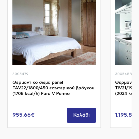
3005479
3005488
Θερμαντικό σώμα panel
Θερμαντικ
FAV22/1800/450 εσωτερικού βρόγχου
TIV21/1950
(1708 kcal/h) Faro V Purmo
(2034 kcal
955,66€
1.195,87€
Καλάθι