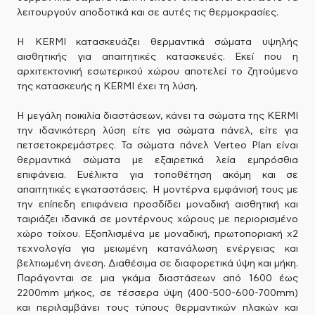
λειτουργούν αποδοτικά και σε αυτές τις θερμοκρασίες.
H KERMI κατασκευάζει θερμαντικά σώματα υψηλής
αισθητικής για απαιτητικές κατασκευές. Εκεί που η
αρχιτεκτονική εσωτερικού χώρου αποτελεί το ζητούμενο
της κατασκευής η KERMI έχει τη λύση.
Η μεγάλη ποικιλία διαστάσεων, κάνει τα σώματα της KERMI
την ιδανικότερη λύση είτε για σώματα πάνελ, είτε για
πετσετοκρεμάστρες. Τα σώματα πάνελ Verteo Plan είναι
θερμαντικά σώματα με εξαιρετικά λεία εμπρόσθια
επιφάνεια. Ευέλικτα για τοποθέτηση ακόμη και σε
απαιτητικές εγκαταστάσεις. Η μοντέρνα εμφάνισή τους με
την επίπεδη επιφάνεια προσδίδει μοναδική αισθητική και
ταιριάζει ιδανικά σε μοντέρνους χώρους με περιορισμένο
χώρο τοίχου. Εξοπλισμένα με μοναδική, πρωτοποριακή x2
τεχνολογία για μειωμένη κατανάλωση ενέργειας και
βελτιωμένη άνεση. Διαθέσιμα σε διαφορετικά ύψη και μήκη.
Παράγονται σε μια γκάμα διαστάσεων από 1600 έως
2200mm μήκος, σε τέσσερα ύψη (400-500-600-700mm)
και περιλαμβάνει τους τύπους θερμαντικών πλακών και