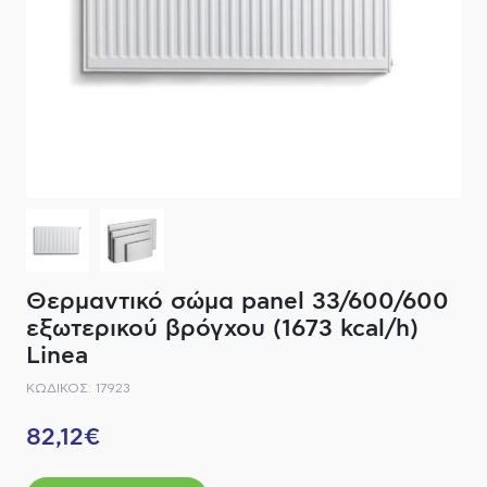
ΔΙΑΚΟΠΤΙΚΟ ΥΛΙΚΟ
ΦΙΛΤΡΑ ΜΠΑΝΙΟΥ
ΚΑΘΡΕΠΤΕΣ
ΕΞΟΠΛΙΣΜΟΣ ΘΕΡΜΑΝΣΗΣ
ΚΑΝΑΤΕΣ-ΠΑΓΟΥΡΙΑ ΦΙΛΤΡΟΥ
ΚΑΜΠΙΝΕΣ
ΗΛΕΚΤΡΙΚΗ ΘΕΡΜΑΝΣΗ
ΑΞΕΣΟΥΑΡ
ΜΠΑΤΑΡΙΕΣ ΜΠΑΝΙΟΥ
ΣΤΗΛΕΣ - ΥΔΡΟΜΑΣΑΖ
ΚΑΖΑΝΑΚΙΑ
Θερμαντικό σώμα panel 33/600/600
ΚΑΝΑΛΙΑ ΝΤΟΥΖΙΕΡΑΣ
εξωτερικού βρόγχου (1673 kcal/h)
Linea
ΕΞΑΡΤΗΜΑΤΑ ΝΤΟΥΣ
ΚΩΔΙΚΟΣ: 17923
ΣΥΣΤΗΜΑΤΑ ΜΠΙΝΤΕ - FLUSH
82,12€
ΗΛΕΚΤΡΟΝΙΚΕΣ ΜΠΑΤΑΡΙΕΣ