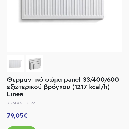
ΔΙΑΚΟΠΤΙΚΟ ΥΛΙΚΟ
ΦΙΛΤΡΑ ΜΠΑΝΙΟΥ
ΚΑΘΡΕΠΤΕΣ
ΕΞΟΠΛΙΣΜΟΣ ΘΕΡΜΑΝΣΗΣ
ΚΑΝΑΤΕΣ-ΠΑΓΟΥΡΙΑ ΦΙΛΤΡΟΥ
ΚΑΜΠΙΝΕΣ
ΗΛΕΚΤΡΙΚΗ ΘΕΡΜΑΝΣΗ
ΑΞΕΣΟΥΑΡ
ΜΠΑΤΑΡΙΕΣ ΜΠΑΝΙΟΥ
ΣΤΗΛΕΣ - ΥΔΡΟΜΑΣΑΖ
ΚΑΖΑΝΑΚΙΑ
Θερμαντικό σώμα panel 33/400/600
ΚΑΝΑΛΙΑ ΝΤΟΥΖΙΕΡΑΣ
εξωτερικού βρόγχου (1217 kcal/h)
Linea
ΕΞΑΡΤΗΜΑΤΑ ΝΤΟΥΣ
ΚΩΔΙΚΟΣ: 17892
ΣΥΣΤΗΜΑΤΑ ΜΠΙΝΤΕ - FLUSH
79,05€
ΗΛΕΚΤΡΟΝΙΚΕΣ ΜΠΑΤΑΡΙΕΣ