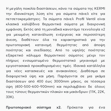
Η μεγάλη ποικιλία διαστάσεων, κάνει τα σώματα της KERMI
την ιδανικότερη λύση είτε για σώματα πάνελ είτε για
πετσετοκρεμάστρες. Τα σώματα πάνελ Profil Ventil είναι
κλασικά χαλύβδινα θερμαντικά σώματα με διαχρονική
εμφάνιση. Εκτός από τη μοναδικά καινοτόμο τεχνολογία x2
για μειωμένη κατανάλωση ενέργειας και περισσότερη
άνεση, διαθέτουν όλα τα χαρακτηριστικά για την
πρωτοποριακή κατανομή θερμότητας από άποψη
ποιότητας και σχεδίασης. Από το υψηλής ποιότητας
εξαιρετικό κάλυμμα θερμαντικού σώματος μέχρι τον
πλήρως ενσωματωμένο θερμοστατικό μηχανισμό με
εργοστασιακά προκαθορισμένες τιμές. Ιδανικά κατάλληλα
για νέες κατασκευές και ανακαινίσεις. Διαθέσιμα σε
διαφορετικά ύψη και μήκη. Παράγονται σε μια γκάμα
διαστάσεων από 400 έως 3000mm μήκος, σε τέσσερα
ύψη (400-500-600-900mm) και περιλαμβάνει δε όλους
τους τύπους θερμαντικών πλακών και μαιάνδρων (11Κ, 22Κ,
33Κ).
Πρωτοποριακό σύστημα x2.
Πρόκειται για ένα