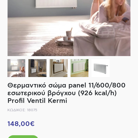
ΔΙΑΚΟΠΤΙΚΟ ΥΛΙΚΟ
ΦΙΛΤΡΑ ΜΠΑΝΙΟΥ
ΚΑΘΡΕΠΤΕΣ
ΕΞΟΠΛΙΣΜΟΣ ΘΕΡΜΑΝΣΗΣ
ΚΑΝΑΤΕΣ-ΠΑΓΟΥΡΙΑ ΦΙΛΤΡΟΥ
ΚΑΜΠΙΝΕΣ
ΗΛΕΚΤΡΙΚΗ ΘΕΡΜΑΝΣΗ
ΑΞΕΣΟΥΑΡ
ΜΠΑΤΑΡΙΕΣ ΜΠΑΝΙΟΥ
ΣΤΗΛΕΣ - ΥΔΡΟΜΑΣΑΖ
ΚΑΖΑΝΑΚΙΑ
Θερμαντικό σώμα panel 11/600/800
ΚΑΝΑΛΙΑ ΝΤΟΥΖΙΕΡΑΣ
εσωτερικού βρόγχου (926 kcal/h)
Profil Ventil Kermi
ΕΞΑΡΤΗΜΑΤΑ ΝΤΟΥΣ
ΚΩΔΙΚΟΣ: 18075
ΣΥΣΤΗΜΑΤΑ ΜΠΙΝΤΕ - FLUSH
148,00€
ΗΛΕΚΤΡΟΝΙΚΕΣ ΜΠΑΤΑΡΙΕΣ