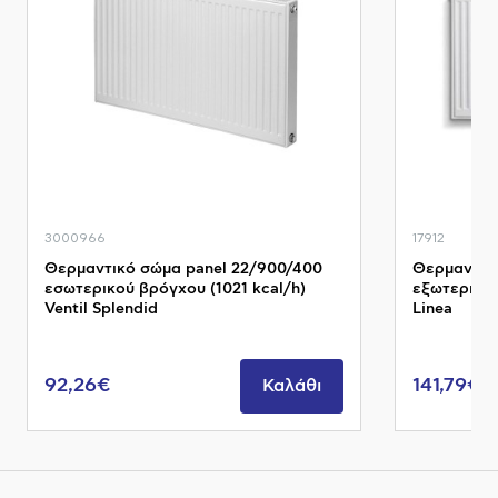
3000966
17912
Θερμαντικό σώμα panel 22/900/400
Θερμαντικό
εσωτερικού βρόγχου (1021 kcal/h)
εξωτερικού
Ventil Splendid
Linea
92,26€
141,79€
Καλάθι