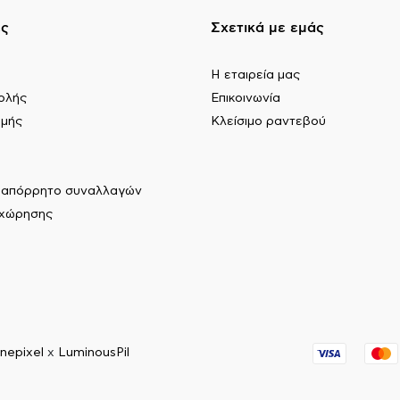
ες
Σχετικά με εμάς
Η εταιρεία μας
ολής
Επικοινωνία
ωμής
Κλείσιμο ραντεβού
ι απόρρητο συναλλαγών
αχώρησης
nepixel
x
LuminousPil