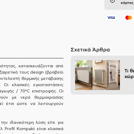
κάρτας
Σχετικά Άρθρα
ιότητας, κατασκευάζονται από
Τι 
ξαιρετικό τους design (βραβείο
χώρ
υντελεστή θερμικής μετάβασης
 Οι κλασικές εγκαταστάσεις
γωγής / 70°C επιστροφής. Οι
ργούν με νερό θερμοκρασίας
εί έτσι ώστε να λειτουργούν
την ιδανικότερη λύση είτε για
 Profil Kompakt είναι κλασικά