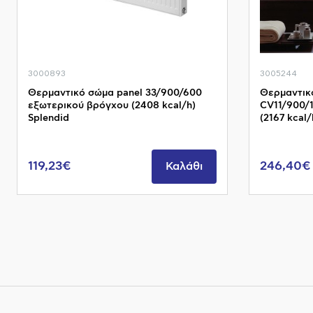
3000893
3005244
Θερμαντικό σώμα panel 33/900/600
Θερμαντικ
εξωτερικού βρόγχου (2408 kcal/h)
CV11/900/
Splendid
(2167 kcal
119,23€
246,40€
Καλάθι