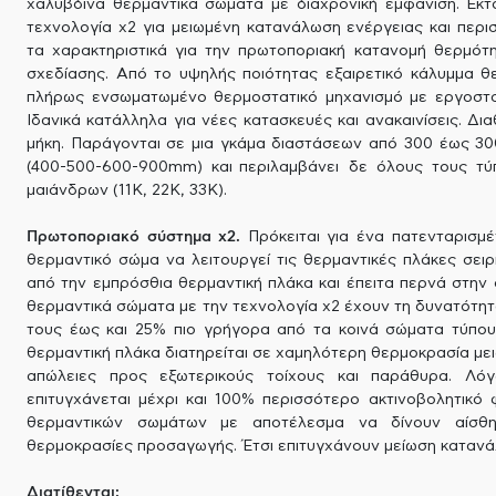
χαλύβδινα θερμαντικά σώματα με διαχρονική εμφάνιση. Εκτ
τεχνολογία x2 για μειωμένη κατανάλωση ενέργειας και περι
τα χαρακτηριστικά για την πρωτοποριακή κατανομή θερμότ
σχεδίασης. Από το υψηλής ποιότητας εξαιρετικό κάλυμμα θ
πλήρως ενσωματωμένο θερμοστατικό μηχανισμό με εργοστασ
Ιδανικά κατάλληλα για νέες κατασκευές και ανακαινίσεις. Δι
μήκη. Παράγονται σε μια γκάμα διαστάσεων από 300 έως 3
(400-500-600-900mm) και περιλαμβάνει δε όλους τους τύ
μαιάνδρων (11Κ, 22Κ, 33Κ).
Πρωτοποριακό σύστημα x2.
Πρόκειται για ένα πατενταρισμέ
θερμαντικό σώμα να λειτουργεί τις θερμαντικές πλάκες σειρ
από την εμπρόσθια θερμαντική πλάκα και έπειτα περνά στην 
θερμαντικά σώματα με την τεχνολογία x2 έχουν τη δυνατότη
τους έως και 25% πιο γρήγορα από τα κοινά σώματα τύπου
θερμαντική πλάκα διατηρείται σε χαμηλότερη θερμοκρασία μει
απώλειες προς εξωτερικούς τοίχους και παράθυρα. Λόγω
επιτυγχάνεται μέχρι και 100% περισσότερο ακτινοβολητικό 
θερμαντικών σωμάτων με αποτέλεσμα να δίνουν αίσθ
θερμοκρασίες προσαγωγής. Έτσι επιτυγχάνουν μείωση κατανάλ
Διατίθενται: