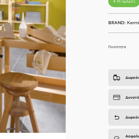
4-10 ημέρες
BRAND:
Kerm
Ποσότητα
Δωρεάν
Δυνατό
Δωρεάν
Ασφαλε