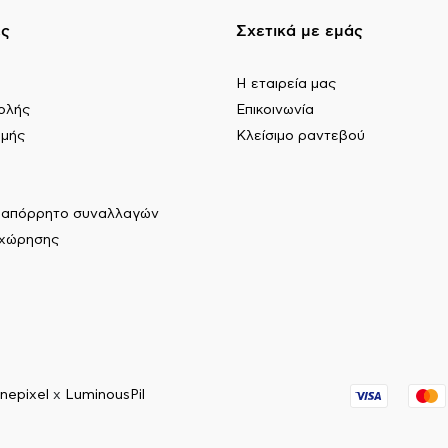
ες
Σχετικά με εμάς
Η εταιρεία μας
ολής
Επικοινωνία
ωμής
Κλείσιμο ραντεβού
ι απόρρητο συναλλαγών
αχώρησης
nepixel
x
LuminousPil