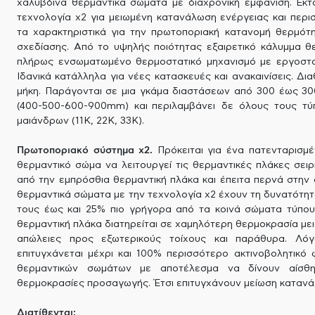
χαλύβδινα θερμαντικά σώματα με διαχρονική εμφάνιση. Εκτ
τεχνολογία x2 για μειωμένη κατανάλωση ενέργειας και περι
τα χαρακτηριστικά για την πρωτοποριακή κατανομή θερμότ
σχεδίασης. Από το υψηλής ποιότητας εξαιρετικό κάλυμμα θ
πλήρως ενσωματωμένο θερμοστατικό μηχανισμό με εργοστασ
Ιδανικά κατάλληλα για νέες κατασκευές και ανακαινίσεις. Δι
μήκη. Παράγονται σε μια γκάμα διαστάσεων από 300 έως 3
(400-500-600-900mm) και περιλαμβάνει δε όλους τους τύ
μαιάνδρων (11Κ, 22Κ, 33Κ).
Πρωτοποριακό σύστημα x2.
Πρόκειται για ένα πατενταρισμέ
θερμαντικό σώμα να λειτουργεί τις θερμαντικές πλάκες σειρ
από την εμπρόσθια θερμαντική πλάκα και έπειτα περνά στην 
θερμαντικά σώματα με την τεχνολογία x2 έχουν τη δυνατότη
τους έως και 25% πιο γρήγορα από τα κοινά σώματα τύπου
θερμαντική πλάκα διατηρείται σε χαμηλότερη θερμοκρασία μει
απώλειες προς εξωτερικούς τοίχους και παράθυρα. Λόγω
επιτυγχάνεται μέχρι και 100% περισσότερο ακτινοβολητικό 
θερμαντικών σωμάτων με αποτέλεσμα να δίνουν αίσθ
θερμοκρασίες προσαγωγής. Έτσι επιτυγχάνουν μείωση κατανάλ
Διατίθενται: