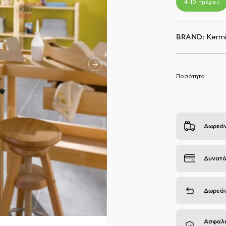
4-10 ημέρες
BRAND:
Kerm
Ποσότητα
Δωρεάν
Δυνατό
Δωρεάν
Ασφαλε