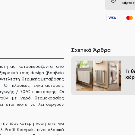
κάρτας
Σχετικά Άρθρα
ιότητας, κατασκευάζονται από
Τι 
ξαιρετικό τους design (βραβείο
χώρ
υντελεστή θερμικής μετάβασης
 Οι κλασικές εγκαταστάσεις
γωγής / 70°C επιστροφής. Οι
ργούν με νερό θερμοκρασίας
εί έτσι ώστε να λειτουργούν
την ιδανικότερη λύση είτε για
 Profil Kompakt είναι κλασικά