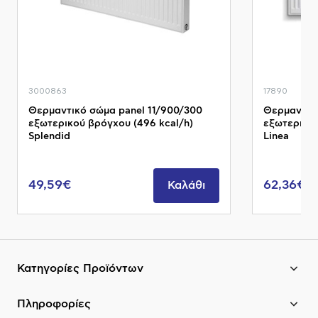
3000863
17890
Θερμαντικό σώμα panel 11/900/300
Θερμαντικ
εξωτερικού βρόγχου (496 kcal/h)
εξωτερικού
Splendid
Linea
49,59€
62,36€
Καλάθι
Κατηγορίες Προϊόντων
Πληροφορίες