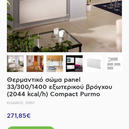
ΔΙΑΚΟΠΤΙΚΟ ΥΛΙΚΟ
ΦΙΛΤΡΑ ΜΠΑΝΙΟΥ
ΚΑΘΡΕΠΤΕΣ
ΕΞΟΠΛΙΣΜΟΣ ΘΕΡΜΑΝΣΗΣ
ΚΑΝΑΤΕΣ-ΠΑΓΟΥΡΙΑ ΦΙΛΤΡΟΥ
ΚΑΜΠΙΝΕΣ
ΗΛΕΚΤΡΙΚΗ ΘΕΡΜΑΝΣΗ
ΑΞΕΣΟΥΑΡ
ΜΠΑΤΑΡΙΕΣ ΜΠΑΝΙΟΥ
ΣΤΗΛΕΣ - ΥΔΡΟΜΑΣΑΖ
ΚΑΖΑΝΑΚΙΑ
Θερμαντικό σώμα panel
ΚΑΝΑΛΙΑ ΝΤΟΥΖΙΕΡΑΣ
33/300/1400 εξωτερικού βρόγχου
(2044 kcal/h) Compact Purmo
ΕΞΑΡΤΗΜΑΤΑ ΝΤΟΥΣ
ΚΩΔΙΚΟΣ: 12857
ΣΥΣΤΗΜΑΤΑ ΜΠΙΝΤΕ - FLUSH
271,85€
ΗΛΕΚΤΡΟΝΙΚΕΣ ΜΠΑΤΑΡΙΕΣ