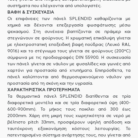
συστήματα που ελέγχονται από υπολογιστές.
ΒΑΦΗ & ΣΥΣΚΕΥΑΣΙΑ
Οι επιφάνειες των πάνελ SPLENDID καθαρίζονται με
χημικά και δέχονται επεξεργασία φωσφάτωσης μέσω
ψεκασμού. Στη συνέχεια βαπτίζονται σε πράιμερ και
στεγνώνουν σε φούρνους. Η χρωματική επικάλυψη γίνεται
με ηλεκτροστατική εποξειδική βαφή πούδρας (Λευκό RAL
9016) και το στέγνωμα τους γίνεται σε φούρνους (200°C)
σύμφωνα με τις προδιαγραφές DIN 55900. Η συσκευασία
των πάνελ γίνεται σε νάυλον με φυσαλίδες και γωνιές από
χαρτόνι για προστασία από χτυπήματα. Επιπρόσθετα, τα
πάνελ καλύπτονται από θερμοσυρικνούμενο νάυλον για
προστασία από τη σκόνη και την υγρασία.
ΧΑΡΑΚΤΗΡΙΣΤΙΚΑ ΠΡΟΤΕΡΗΜΑΤΑ
Τα θερμαντικά πάνελ SPLENDID διατίθενται σε τρία
διαφορετικά μοντέλα και σε τρία διαφορετικά ύψη (400-
600-900mm). Το μήκος τους ποικίλει από 300 έως
2000mm. Χάρη στη μικρή τους χωρητικότητα σε νερό με
βέλτιστο pitch 33mm, προσφέρουν υψηλή απόδοση και
ταυτόχρονη εξοικονόμηση κόστους λειτουργίας. Το
πατενταρισμένο σύστημα ανάρτησης τους, που γίνεται από