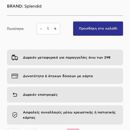
BRAND:
Splendid
Α.Μ.Ε.Α
-
+
Προσθήκη στο καλάθι
Ποσότητα
Δωρεάν μεταφορικά για παραγγελίες άνω των 29€
Δυνατότητα 6 άτοκων δόσεων με κάρτα
Δωρεάν επιστροφές
Ασφαλείς συναλλαγές μέσω χρεωστικής ή πιστωτικής
κάρτας