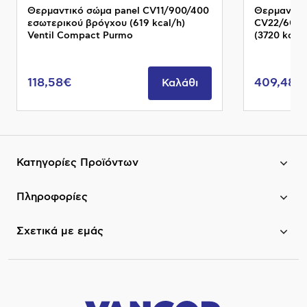
Θερμαντικό σώμα panel CV11/900/400
Θερμαντικ
εσωτερικού βρόγχου (619 kcal/h)
CV22/600/
Ventil Compact Purmo
(3720 kcal
118,58€
409,48€
Καλάθι
Κατηγορίες Προϊόντων
Πληροφορίες
Σχετικά με εμάς