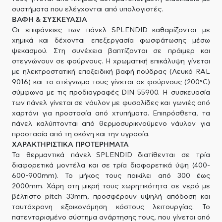
συστήματα που ελέγχονται από υπολογιστές.
ΒΑΦΗ & ΣΥΣΚΕΥΑΣΙΑ
Οι επιφάνειες των πάνελ SPLENDID καθαρίζονται με
χημικά και δέχονται επεξεργασία φωσφάτωσης μέσω
ψεκασμού. Στη συνέχεια βαπτίζονται σε πράιμερ και
στεγνώνουν σε φούρνους. Η χρωματική επικάλυψη γίνεται
με ηλεκτροστατική εποξειδική βαφή πούδρας (Λευκό RAL
9016) και το στέγνωμα τους γίνεται σε φούρνους (200°C)
σύμφωνα με τις προδιαγραφές DIN 55900. Η συσκευασία
των πάνελ γίνεται σε νάυλον με φυσαλίδες και γωνιές από
χαρτόνι για προστασία από χτυπήματα. Επιπρόσθετα, τα
πάνελ καλύπτονται από θερμοσυρικνούμενο νάυλον για
προστασία από τη σκόνη και την υγρασία.
ΧΑΡΑΚΤΗΡΙΣΤΙΚΑ ΠΡΟΤΕΡΗΜΑΤΑ
Τα θερμαντικά πάνελ SPLENDID διατίθενται σε τρία
διαφορετικά μοντέλα και σε τρία διαφορετικά ύψη (400-
600-900mm). Το μήκος τους ποικίλει από 300 έως
2000mm. Χάρη στη μικρή τους χωρητικότητα σε νερό με
βέλτιστο pitch 33mm, προσφέρουν υψηλή απόδοση και
ταυτόχρονη εξοικονόμηση κόστους λειτουργίας. Το
πατενταρισμένο σύστημα ανάρτησης τους, που γίνεται από