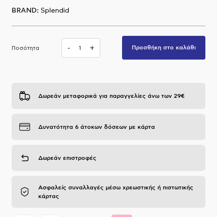
BRAND:
Splendid
Α.Μ.Ε.Α
-
+
Προσθήκη στο καλάθι
Ποσότητα
Δωρεάν μεταφορικά για παραγγελίες άνω των 29€
Δυνατότητα 6 άτοκων δόσεων με κάρτα
Δωρεάν επιστροφές
Ασφαλείς συναλλαγές μέσω χρεωστικής ή πιστωτικής
κάρτας