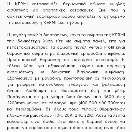
H KERMI κατασκευάζει θερμαντικά σώματα υψηλής
αισθητικής για απαιτητικές κατασκευές. Εκεί που η
αρχιτεκτονική εσωτερικού χώρου αποτελεί το ζητούμενο
της κατασκευής η KERMI έχει τη λύση.
Η μεγάλη ποικιλία διαστάσεων, κάνει τα σώματα της KERMI
την ιδανικότερη λύση είτε για σώματα πάνελ, είτε για
πετσετοκρεμάστρες. Τα σώματα πάνελ Verteo Profil είναι
θερμαντικά σώματα με διαχρονική εμπρόσθια επιφάνεια.
Πρωτοποριακή θέρμανση σε μοντέρνο σχεδιασμό. Η
τέλεια λύση για εξοικονόμηση χώρου και αρμονική
ενσωμάτωση με διακριτική διαχρονική εμφάνιση.
Εξοπλισμένα με μοναδική, πρωτοποριακή x2 τεχνολογία
για μειωμένη κατανάλωση ενέργειας και βελτιωμένη
άνεση. Διαθέσιμα σε διαφορετικά ύψη και μήκη.
Παράγονται σε μια γκάμα διαστάσεων από 1600 έως
2200mm μήκος, σε τέσσερα ύψη (400-500-600-700mm)
και περιλαμβάνει δε όλους τους τύπους θερμαντικών
πλακών και μαιάνδρων (10Κ, 20Κ, 21Κ, 22Κ). Αυτά τα λεπτά
καλοριφέρ είναι όρθια, έτσι ώστε η θερμική άνεση να
μπορεί να παρέχεται σε σημεία όπου ο χώρος είναι τόσο