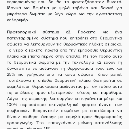
περιορισμένος που δε θα το φανταζόσασταν δυνατό.
Ιδανικά για δωμάτια με ψηλά ταβάνια και ιδανικά για
μικρότερα δωμάτια με λίγο χώρο για την εγκατάσταση
καλοριφέρ.
Πρωτοποριακό σύστημα x2.
Πρόκειται για ένα
πατενταρισμένο σύστημα που επιτρέπει στα θερμαντικά
σώματα να λειτουργούν τις θερμαντικές πλάκες σειριακά.
Το νερό διέρχεται πρώτα από την εμπρόσθια θερμαντική
πλάκα και έπειτα περνά στην οπίσθια. Με τον τρόπο αυτό
τα θερμαντικά σώματα με την τεχνολογία x2 έχουν τη
δυνατότητα να αυξάνουν τη θερμοκρασία τους έως και
25% πιο γρήγορα από τα κοινά σώματα τύπου panel.
Ταυτόχρονα η οπίσθια θερμαντική πλάκα διατηρείται σε
χαμηλότερη θερμοκρασία μειώνοντας με τον τρόπο αυτό
τις απώλειες προς εξωτερικούς τοίχους και παράθυρα.
Λόγω της σειριακής λειτουργίας επιτυγχάνεται μέχρι και
100% περισσότερο ακτινοβολητικό φορτίο έναντι των
συμβατικών θερμαντικών σωμάτων με αποτέλεσμα να
δίνουν αίσθηση άνεσης με χαμηλότερες θερμοκρασίες
προσαγωγής. Έτσι επιτυγχάνουν μείωση κατανάλωσης