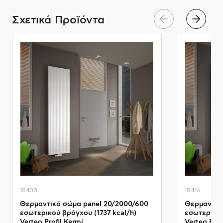
Σχετικά Προϊόντα
18438
18416
Θερμαντικό σώμα panel 20/2000/600
Θερμαντικό
εσωτερικού βρόγχου (1737 kcal/h)
εσωτερικού
Verteo Profil Kermi
Verteo Prof