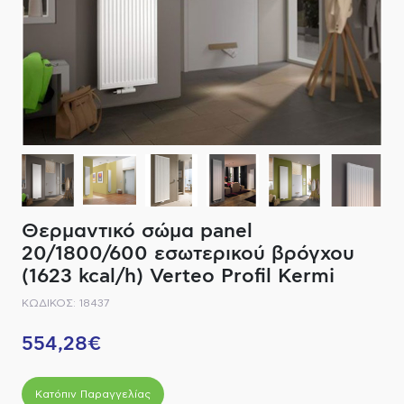
ΔΙΑΚΟΠΤΙΚΟ ΥΛΙΚΟ
ΦΙΛΤΡΑ ΜΠΑΝΙΟΥ
ΚΑΘΡΕΠΤΕΣ
ΕΞΟΠΛΙΣΜΟΣ ΘΕΡΜΑΝΣΗΣ
ΚΑΝΑΤΕΣ-ΠΑΓΟΥΡΙΑ ΦΙΛΤΡΟΥ
ΚΑΜΠΙΝΕΣ
ΗΛΕΚΤΡΙΚΗ ΘΕΡΜΑΝΣΗ
ΑΞΕΣΟΥΑΡ
ΜΠΑΤΑΡΙΕΣ ΜΠΑΝΙΟΥ
ΣΤΗΛΕΣ - ΥΔΡΟΜΑΣΑΖ
ΚΑΖΑΝΑΚΙΑ
Θερμαντικό σώμα panel
20/1800/600 εσωτερικού βρόγχου
ΚΑΝΑΛΙΑ ΝΤΟΥΖΙΕΡΑΣ
(1623 kcal/h) Verteo Profil Kermi
ΚΩΔΙΚΟΣ: 18437
ΕΞΑΡΤΗΜΑΤΑ ΝΤΟΥΣ
554,28€
ΣΥΣΤΗΜΑΤΑ ΜΠΙΝΤΕ - FLUSH
ΗΛΕΚΤΡΟΝΙΚΕΣ ΜΠΑΤΑΡΙΕΣ
Κατόπιν Παραγγελίας