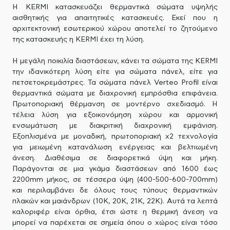
H KERMI κατασκευάζει θερμαντικά σώματα υψηλής
αισθητικής για απαιτητικές κατασκευές. Εκεί που η
αρχιτεκτονική εσωτερικού χώρου αποτελεί το ζητούμενο
της κατασκευής η KERMI έχει τη λύση.
Η μεγάλη ποικιλία διαστάσεων, κάνει τα σώματα της KERMI
την ιδανικότερη λύση είτε για σώματα πάνελ, είτε για
πετσετοκρεμάστρες. Τα σώματα πάνελ Verteo Profil είναι
θερμαντικά σώματα με διαχρονική εμπρόσθια επιφάνεια.
Πρωτοποριακή θέρμανση σε μοντέρνο σχεδιασμό. Η
τέλεια λύση για εξοικονόμηση χώρου και αρμονική
ενσωμάτωση με διακριτική διαχρονική εμφάνιση.
Εξοπλισμένα με μοναδική, πρωτοποριακή x2 τεχνολογία
για μειωμένη κατανάλωση ενέργειας και βελτιωμένη
άνεση. Διαθέσιμα σε διαφορετικά ύψη και μήκη.
Παράγονται σε μια γκάμα διαστάσεων από 1600 έως
2200mm μήκος, σε τέσσερα ύψη (400-500-600-700mm)
και περιλαμβάνει δε όλους τους τύπους θερμαντικών
πλακών και μαιάνδρων (10Κ, 20Κ, 21Κ, 22Κ). Αυτά τα λεπτά
καλοριφέρ είναι όρθια, έτσι ώστε η θερμική άνεση να
μπορεί να παρέχεται σε σημεία όπου ο χώρος είναι τόσο