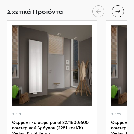
Σχετικά Προϊόντα
18471
18422
Θερμαντικό σώμα panel 22/1800/600
Θερμαντικ
εσωτερικού βρόγχου (2281 kcal/h)
εσωτερικού
Verteo Profil Kermi
Verteo Prof