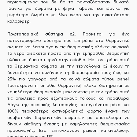
περιορισμένος που δε θα το φανταζόσασταν δυνατό.
Ιδανικά για δωμάτια με ψηλά ταβάνια και ιδανικά για
μικρότερα δωμάτια με λίγο χώρο για την εγκατάσταση
καλοριφέρ.
Πρωτοποριακό σύστημα x2.
Πρόκειται για ένα
πατενταρισμένο σύστημα που επιτρέπει στα θερμαντικά
σώματα να λειτουργούν τις θερμαντικές πλάκες σειριακά.
Το νερό διέρχεται πρώτα από την εμπρόσθια θερμαντική
πλάκα και έπειτα περνά στην οπίσθια. Με τον τρόπο αυτό
τα θερμαντικά σώματα με την τεχνολογία x2 έχουν τη
δυνατότητα να αυξάνουν τη θερμοκρασία τους έως και
25% πιο γρήγορα από τα κοινά σώματα τύπου panel.
Ταυτόχρονα η οπίσθια θερμαντική πλάκα διατηρείται σε
χαμηλότερη θερμοκρασία μειώνοντας με τον τρόπο αυτό
τις απώλειες προς εξωτερικούς τοίχους και παράθυρα.
Λόγω της σειριακής λειτουργίας επιτυγχάνεται μέχρι και
100% περισσότερο ακτινοβολητικό φορτίο έναντι των
συμβατικών θερμαντικών σωμάτων με αποτέλεσμα να
δίνουν αίσθηση άνεσης με χαμηλότερες θερμοκρασίες
προσαγωγής. Έτσι επιτυγχάνουν μείωση κατανάλωσης