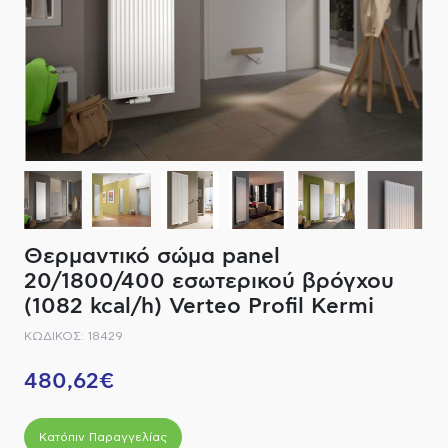
ΔΙΑΚΟΠΤΙΚΟ ΥΛΙΚΟ
ΦΙΛΤΡΑ ΜΠΑΝΙΟΥ
ΚΑΘΡΕΠΤΕΣ
ΕΞΟΠΛΙΣΜΟΣ ΘΕΡΜΑΝΣΗΣ
ΚΑΝΑΤΕΣ-ΠΑΓΟΥΡΙΑ ΦΙΛΤΡΟΥ
ΚΑΜΠΙΝΕΣ
ΗΛΕΚΤΡΙΚΗ ΘΕΡΜΑΝΣΗ
ΑΞΕΣΟΥΑΡ
ΜΠΑΤΑΡΙΕΣ ΜΠΑΝΙΟΥ
ΣΤΗΛΕΣ - ΥΔΡΟΜΑΣΑΖ
ΚΑΖΑΝΑΚΙΑ
Θερμαντικό σώμα panel
20/1800/400 εσωτερικού βρόγχου
ΚΑΝΑΛΙΑ ΝΤΟΥΖΙΕΡΑΣ
(1082 kcal/h) Verteo Profil Kermi
ΚΩΔΙΚΟΣ: 18429
ΕΞΑΡΤΗΜΑΤΑ ΝΤΟΥΣ
480,62€
ΣΥΣΤΗΜΑΤΑ ΜΠΙΝΤΕ - FLUSH
ΗΛΕΚΤΡΟΝΙΚΕΣ ΜΠΑΤΑΡΙΕΣ
Κατόπιν Παραγγελίας