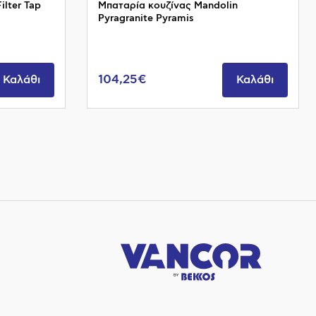
ilter Tap
Μπαταρία κουζίνας Mandolin
Pyragranite Pyramis
104,25€
Καλάθι
Καλάθι