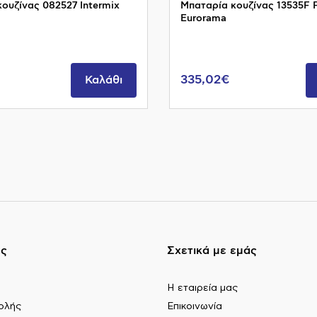
ουζίνας 082527 Intermix
Μπαταρία κουζίνας 13535F F
Eurorama
335,02€
Καλάθι
ες
Σχετικά με εμάς
Η εταιρεία μας
ολής
Επικοινωνία