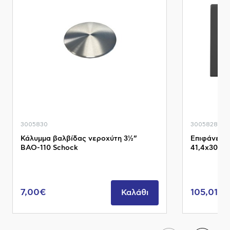
3005830
3005828
Κάλυμμα βαλβίδας νεροχύτη 3½”
Επιφάνεια
BAO-110 Schock
41,4x30,3c
7,00€
105,01€
Καλάθι