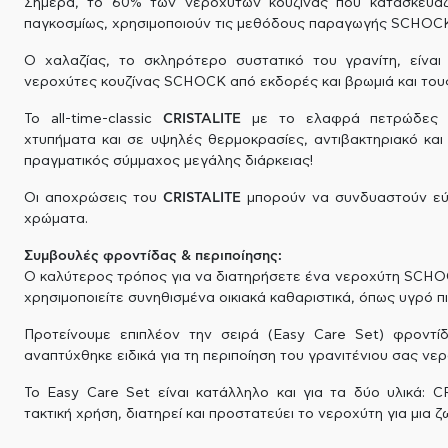
Σήμερα, το 60% των νεροχυτών κουζίνας που κατασκευάζο
παγκοσμίως, χρησιμοποιούν τις μεθόδους παραγωγής SCHOC
Ο χαλαζίας, το σκληρότερο συστατικό του γρανίτη, είναι
νεροχύτες κουζίνας SCHOCK από εκδορές και βρωμιά και τους
To all-time-classic
CRISTALITE
με το ελαφρά πετρώδες φι
χτυπήματα και σε υψηλές θερμοκρασίες, αντιβακτηριακό και
πραγματικός σύμμαχος μεγάλης διάρκειας!
Οι αποχρώσεις του
CRISTALITE
μπορούν να συνδυαστούν εύκ
χρώματα.
Συμβουλές φροντίδας & περιποίησης:
Ο καλύτερος τρόπος για να διατηρήσετε ένα νεροχύτη SCHOC
χρησιμοποιείτε συνηθισμένα οικιακά καθαριστικά, όπως υγρό π
Προτείνουμε επιπλέον την σειρά (Easy Care Set) φροντ
αναπτύχθηκε ειδικά για τη περιποίηση του γρανιτένιου σας νερ
Το Easy Care Set είναι κατάλληλο και για τα δύο υλικά: 
τακτική χρήση, διατηρεί και προστατεύει το νεροχύτη για μια ζ