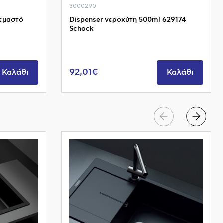
3000290
εμαστό
Dispenser νεροχύτη 500ml 629174
Schock
92,01€
Καλάθι
Καλάθι