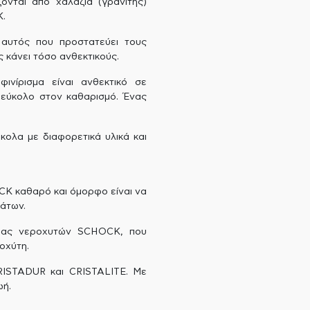
νται από χαλαζία (γρανίτης)
K.
 αυτός που προστατεύει τους
 κάνει τόσο ανθεκτικούς.
νίρισμα είναι ανθεκτικό σε
 εύκολο στον καθαρισμό. Ένας
ολα με διαφορετικά υλικά και
K καθαρό και όμορφο είναι να
ιάτων.
ίδας νεροχυτών SCHOCK, που
οχύτη.
CRISTADUR και CRISTALITE. Με
ωή.