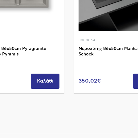
3000054
 86x50cm Pyragranite
Νεροχύτης 86x50cm Manha
B Pyramis
Schock
350,02€
Καλάθι