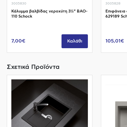
3005830
3005828
Κάλυμμα βαλβίδας νεροχύτη 3½” BAO-
Επιφάνεια
110 Schock
629189 Sc
7,00€
105,01€
Καλάθι
Σχετικά Προϊόντα