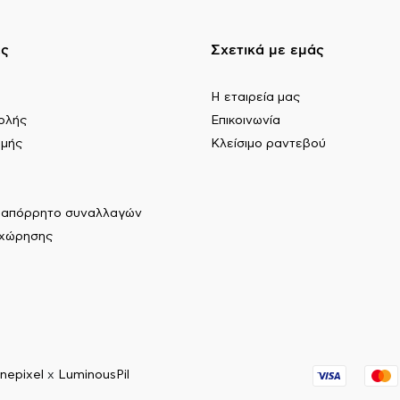
ες
Σχετικά με εμάς
Η εταιρεία μας
ολής
Επικοινωνία
ωμής
Κλείσιμο ραντεβού
ι απόρρητο συναλλαγών
αχώρησης
nepixel
x
LuminousPil