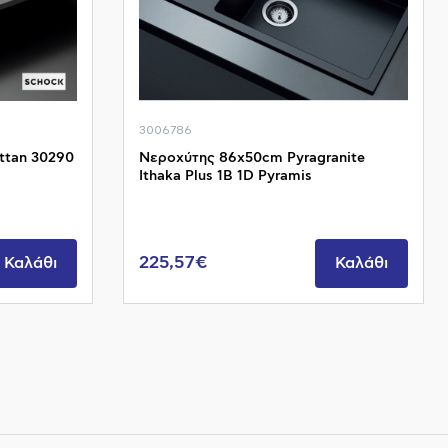
3006786
ttan 30290
Νεροχύτης 86x50cm Pyragranite
Ithaka Plus 1B 1D Pyramis
225,57€
Καλάθι
Καλάθι