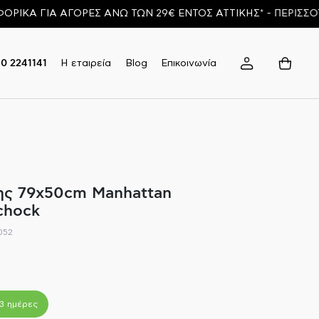
ΓΙΑ ΑΓΟΡΕΣ ΑΝΩ ΤΩΝ 29€ ΕΝΤΟΣ ΑΤΤΙΚΗΣ* - ΠΕΡΙΣΣΟΤΕΡΑ
Η εταιρεία
Blog
Επικοινωνία
10 2241141
ης 79x50cm Manhattan
chock
052
-3 ημέρες