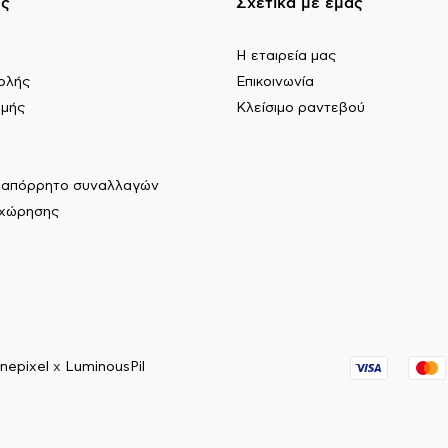
ες
Σχετικά με εμάς
Η εταιρεία μας
ολής
Επικοινωνία
ωμής
Κλείσιμο ραντεβού
ι απόρρητο συναλλαγών
αχώρησης
nepixel
x
LuminousPil