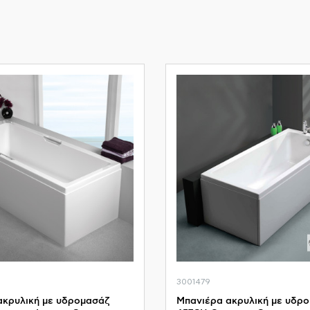
3001479
ακρυλική με υδρομασάζ
Μπανιέρα ακρυλική με υδρ