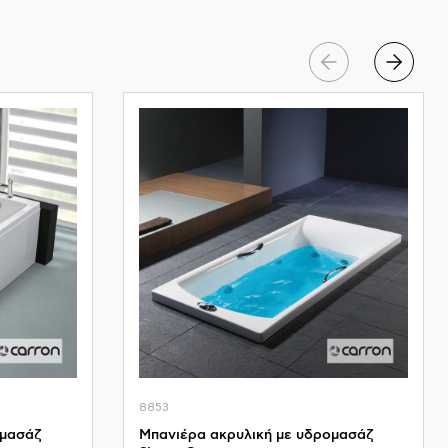
8853
ομασάζ
Μπανιέρα ακρυλική με υδρομασάζ