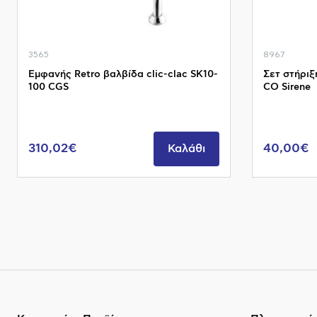
3565
8967
Εμφανής Retro βαλβίδα clic-clac SK10-
Σετ στήριξ
100 CGS
CO Sirene
310,02€
40,00€
Καλάθι