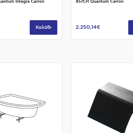
antum Integra Carron
457CH Quantum Carron
€
2.250,14€
Καλάθι