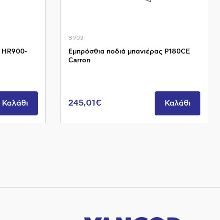
8903
 HR900-
Εμπρόσθια ποδιά μπανιέρας P180CE
Carron
245,01€
Καλάθι
Καλάθι