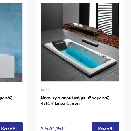
14156
ομασάζ
Μπανιέρα ακρυλική με υδρομασάζ
431CH Linea Carron
2.570,15€
Καλάθι
Καλάθι