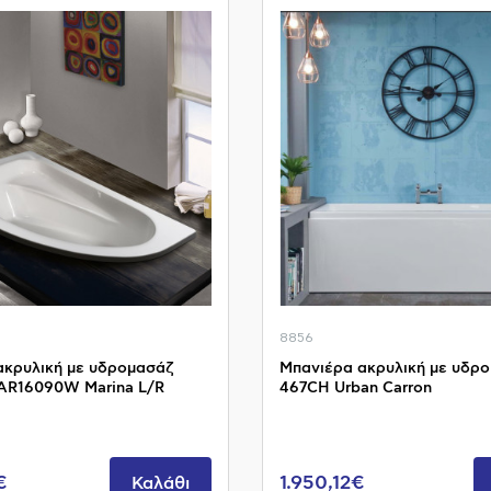
8856
ακρυλική με υδρομασάζ
Μπανιέρα ακρυλική με υδρ
AR16090W Marina L/R
467CH Urban Carron
€
1.950,12€
Καλάθι