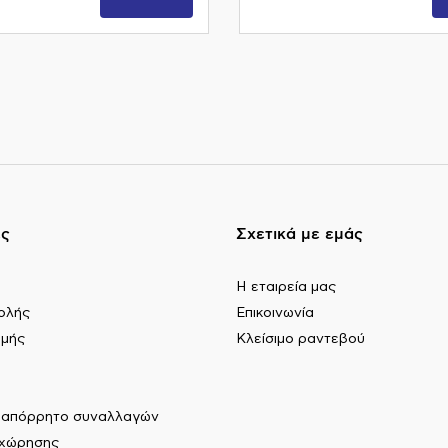
ες
Σχετικά με εμάς
Η εταιρεία μας
ολής
Επικοινωνία
ωμής
Κλείσιμο ραντεβού
ι απόρρητο συναλλαγών
αχώρησης