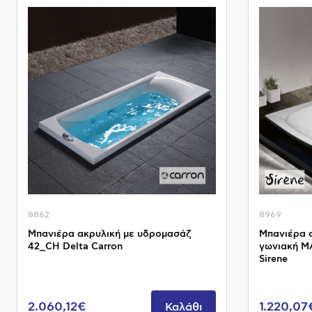
8862
8969
Μπανιέρα ακρυλική με υδρομασάζ
Μπανιέρα 
42_CH Delta Carron
γωνιακή M
Sirene
2.060,12€
1.220,07
Καλάθι