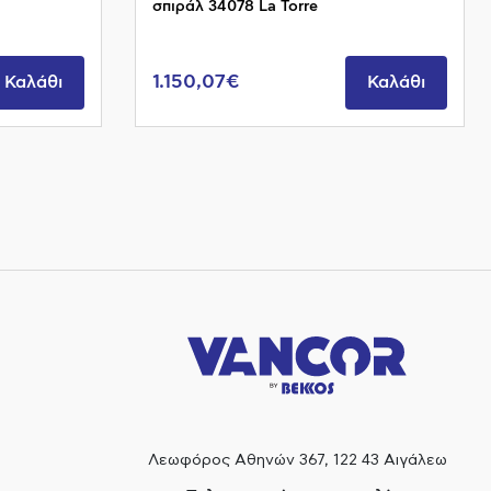
σπιράλ 34078 La Torre
1.150,07€
Καλάθι
Καλάθι
Λεωφόρος Αθηνών 367, 122 43 Αιγάλεω