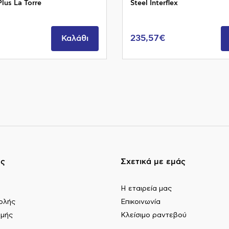
Plus La Torre
Steel Interflex
235,57€
Καλάθι
ες
Σχετικά με εμάς
Η εταιρεία μας
ολής
Επικοινωνία
ωμής
Κλείσιμο ραντεβού