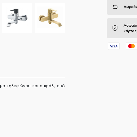
Δωρεάν
Ασφαλε
κάρτας
γμα τηλεφώνου και σπιράλ, από