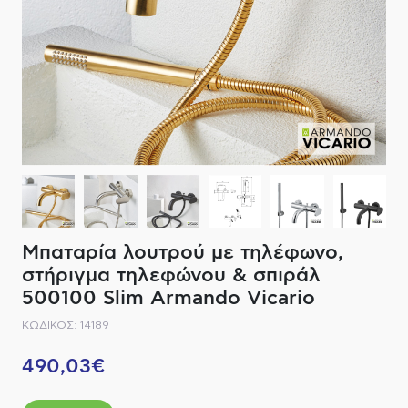
ΔΙΑΚΟΠΤΙΚΟ ΥΛΙΚΟ
ΦΙΛΤΡΑ ΜΠΑΝΙΟΥ
ΚΑΘΡΕΠΤΕΣ
ΕΞΟΠΛΙΣΜΟΣ ΘΕΡΜΑΝΣΗΣ
ΚΑΝΑΤΕΣ-ΠΑΓΟΥΡΙΑ ΦΙΛΤΡΟΥ
ΚΑΜΠΙΝΕΣ
ΗΛΕΚΤΡΙΚΗ ΘΕΡΜΑΝΣΗ
ΑΞΕΣΟΥΑΡ
ΜΠΑΤΑΡΙΕΣ ΜΠΑΝΙΟΥ
ΣΤΗΛΕΣ - ΥΔΡΟΜΑΣΑΖ
ΚΑΖΑΝΑΚΙΑ
Μπαταρία λουτρού με τηλέφωνο,
ΚΑΝΑΛΙΑ ΝΤΟΥΖΙΕΡΑΣ
στήριγμα τηλεφώνου & σπιράλ
500100 Slim Armando Vicario
ΕΞΑΡΤΗΜΑΤΑ ΝΤΟΥΣ
ΚΩΔΙΚΟΣ: 14189
ΣΥΣΤΗΜΑΤΑ ΜΠΙΝΤΕ - FLUSH
490,03€
ΗΛΕΚΤΡΟΝΙΚΕΣ ΜΠΑΤΑΡΙΕΣ