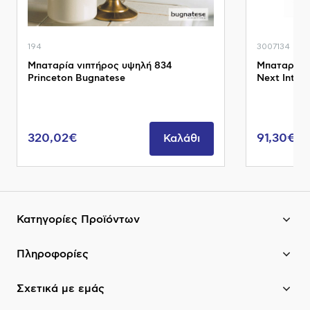
194
3007134
Μπαταρία νιπτήρος υψηλή 834
Μπαταρία 
Princeton Bugnatese
Next Interf
320,02€
91,30€
Καλάθι
Κατηγορίες Προϊόντων
Πληροφορίες
Σχετικά με εμάς