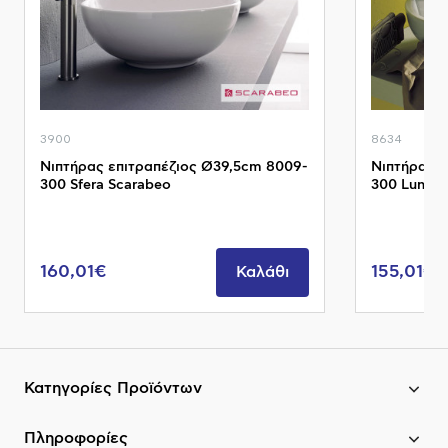
3900
8634
Νιπτήρας επιτραπέζιος Ø39,5cm 8009-
Νιπτήρας 
300 Sfera Scarabeo
300 Luna S
160,01€
155,01€
Καλάθι
Κατηγορίες Προϊόντων
Πληροφορίες