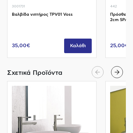
3001731
442
Βαλβίδα νιπτήρος TPV01 Voss
Πρόσθετο 
2cm SPAC/L
35,00€
25,00€
Καλάθι
Σχετικά Προϊόντα