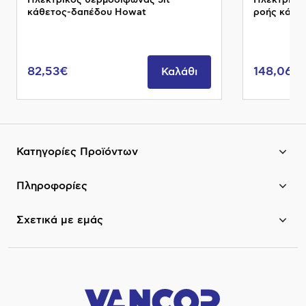
Ηλεκτρικός θερμοσίφωνας 5lt
Ηλεκτρικός
κάθετος-δαπέδου Howat
ροής κάθετ
82,53€
148,06€
Καλάθι
Κατηγορίες Προϊόντων
Πληροφορίες
Σχετικά με εμάς