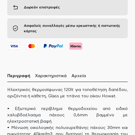
Δωρεάν επιστροφές
Ασφαλείς συναλλαγές μέσω χρεωστικής ή πιστωτικής
κάρτας
Περιγραφή
Χαρακτηριστικά
Αρχεία
Ηλεκτρικός θερμοσίφωνας 120lt για τοποθέτηση δαπέδου,
οριζόντια ή κάθετη, Glass με τιτάνιο του οίκου Howat.
• Εξωτερικό περίβλημα θερμοδοχείου από ειδικό
χαλυβδοέλασμα πάχους 0,6mm βαμμένο με
ηλεκτροστατική βαφή.
• Μόνωση οικολογικής πολυουρεθάνης πάχους 30mm και
πυκνότητας 40kgr/m3, που διατηρεί τη θερμοκρασία του